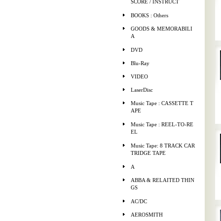
SCORE / INSTRUCT
BOOKS : Others
GOODS & MEMORABILI
A
DVD
Blu-Ray
VIDEO
LaserDisc
Music Tape : CASSETTE T
APE
Music Tape : REEL-TO-RE
EL
Music Tape: 8 TRACK CAR
TRIDGE TAPE
A
ABBA & RELAITED THIN
GS
AC/DC
AEROSMITH