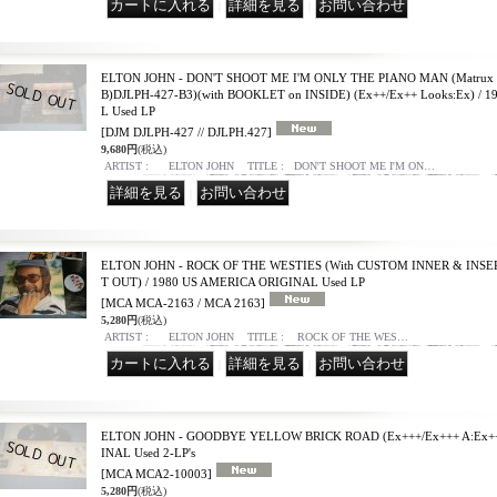
｜
｜
ELTON JOHN - DON'T SHOOT ME I'M ONLY THE PIANO MAN (Matrux
B)DJLPH-427-B3)(with BOOKLET on INSIDE) (Ex++/Ex++ Looks:Ex) 
L Used LP
[DJM DJLPH-427 // DJLPH.427]
9,680円
(税込)
ARTIST : ELTON JOHN TITLE : DON'T SHOOT ME I'M ON…
｜
ELTON JOHN - ROCK OF THE WESTIES (With CUSTOM INNER & INSER
T OUT) / 1980 US AMERICA ORIGINAL Used LP
[MCA MCA-2163 / MCA 2163]
5,280円
(税込)
ARTIST : ELTON JOHN TITLE : ROCK OF THE WES…
｜
｜
ELTON JOHN - GOODBYE YELLOW BRICK ROAD (Ex+++/Ex+++ A:Ex++
INAL Used 2-LP's
[MCA MCA2-10003]
5,280円
(税込)