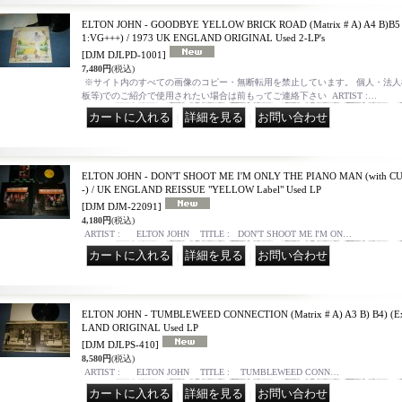
ELTON JOHN - GOODBYE YELLOW BRICK ROAD (Matrix # A) A4 B)B5 C
1:VG+++) / 1973 UK ENGLAND ORIGINAL Used 2-LP's
[DJM DJLPD-1001]
7,480円
(税込)
※サイト内のすべての画像のコピー・無断転用を禁止しています。 個人・法人様
板等)でのご紹介で使用されたい場合は前もってご連絡下さい ARTIST :…
｜
｜
ELTON JOHN - DON'T SHOOT ME I'M ONLY THE PIANO MAN (with C
-) / UK ENGLAND REISSUE "YELLOW Label" Used LP
[DJM DJM-22091]
4,180円
(税込)
ARTIST : ELTON JOHN TITLE : DON'T SHOOT ME I'M ON…
｜
｜
ELTON JOHN - TUMBLEWEED CONNECTION (Matrix # A) A3 B) B4) (Ex
LAND ORIGINAL Used LP
[DJM DJLPS-410]
8,580円
(税込)
ARTIST : ELTON JOHN TITLE : TUMBLEWEED CONN…
｜
｜