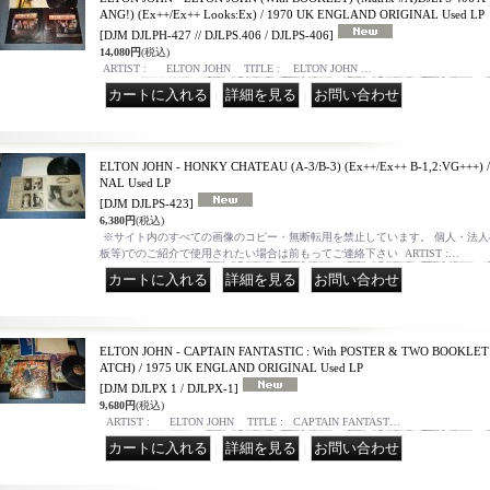
ANG!) (Ex++/Ex++ Looks:Ex) / 1970 UK ENGLAND ORIGINAL Used LP
[DJM DJLPH-427 // DJLPS.406 / DJLPS-406]
14,080円
(税込)
ARTIST : ELTON JOHN TITLE : ELTON JOHN …
｜
｜
ELTON JOHN - HONKY CHATEAU (A-3/B-3) (Ex++/Ex++ B-1,2:VG+++)
NAL Used LP
[DJM DJLPS-423]
6,380円
(税込)
※サイト内のすべての画像のコピー・無断転用を禁止しています。 個人・法人様
板等)でのご紹介で使用されたい場合は前もってご連絡下さい ARTIST :…
｜
｜
ELTON JOHN - CAPTAIN FANTASTIC : With POSTER & TWO BOOKLET (
ATCH) / 1975 UK ENGLAND ORIGINAL Used LP
[DJM DJLPX 1 / DJLPX-1]
9,680円
(税込)
ARTIST : ELTON JOHN TITLE : CAPTAIN FANTAST…
｜
｜