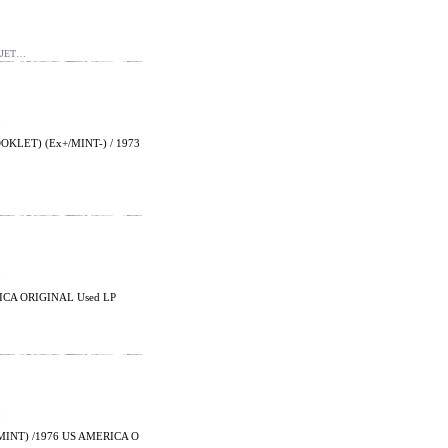
 JET…
KLET) (Ex+/MINT-) / 1973
ICA ORIGINAL Used LP
INT) /1976 US AMERICA O