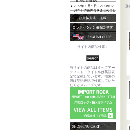
TION&OTHERS
2022年１月１日～2024年12
登
月25日の期間分をまとめまし
た。
サイト内商品検索：
当サイトの商品はすべてアー
ティスト・タイトルは英語表
記で記載しています。検索の
際は英語表記で検索していた
だくとスムーズです。
SHOPPING CART