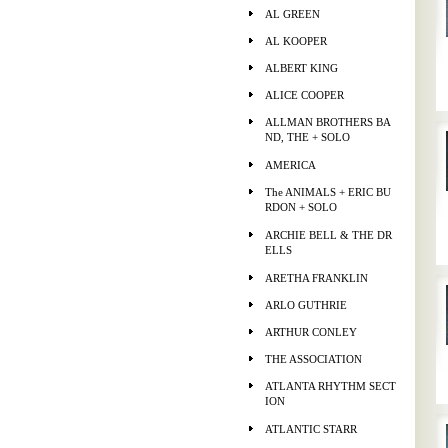
AL GREEN
AL KOOPER
ALBERT KING
ALICE COOPER
ALLMAN BROTHERS BA
ND, THE + SOLO
AMERICA
The ANIMALS + ERIC BU
RDON + SOLO
ARCHIE BELL & THE DR
ELLS
ARETHA FRANKLIN
ARLO GUTHRIE
ARTHUR CONLEY
THE ASSOCIATION
ATLANTA RHYTHM SECT
ION
ATLANTIC STARR