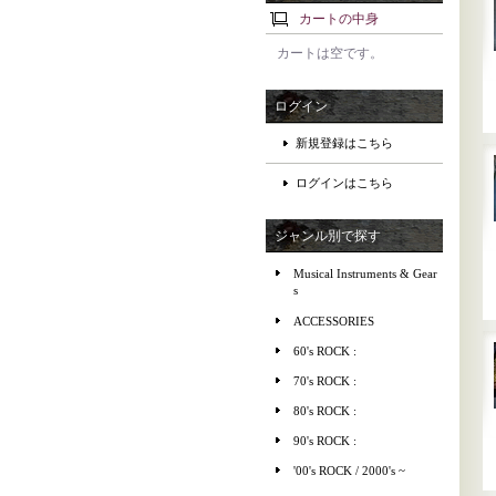
カートの中身
カートは空です。
ログイン
新規登録はこちら
ログインはこちら
ジャンル別で探す
Musical Instruments & Gear
s
ACCESSORIES
60's ROCK :
70's ROCK :
80's ROCK :
90's ROCK :
'00's ROCK / 2000's ~