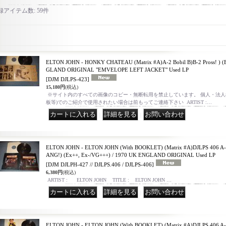
録アイテム数
:
59件
ELTON JOHN - HONKY CHATEAU (Matrix #A)A-2 Bobil B)B-2 Pross! ) (
GLAND ORIGINAL "EMVELOPE LEFT JACKET" Used LP
[DJM DJLPS-423]
15,180円
(税込)
※サイト内のすべての画像のコピー・無断転用を禁止しています。 個人・法人様
板等)でのご紹介で使用されたい場合は前もってご連絡下さい ARTIST :…
｜
｜
ELTON JOHN - ELTON JOHN (With BOOKLET) (Matrix #A)DJLPS 406 A
ANG!) (Ex++, Ex-/VG+++) / 1970 UK ENGLAND ORIGINAL Used LP
[DJM DJLPH-427 // DJLPS.406 / DJLPS-406]
6,380円
(税込)
ARTIST : ELTON JOHN TITLE : ELTON JOHN …
｜
｜
ELTON JOHN - ELTON JOHN (With BOOKLET) (Matrix #A)DJLPS 406 A