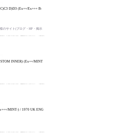
)C3 D)D3 (Ex++/Ex+++ B-
のサイト(ブログ・HP・掲示
USTOM INNER) (Ex++/MINT
+++/MINT-) / 1970 UK ENG