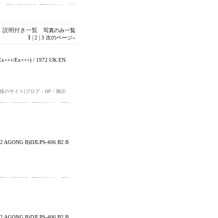
説明付き一覧
写真のみ一覧
1
|
|
2
3
次のページ
»
Ex+++/Ex+++) / 1972 UK EN
のサイト(ブログ・HP・掲示
-2 AGONG B)DJLPS-406 B2 B
-2 AGONG B)DJLPS-406 B2 B