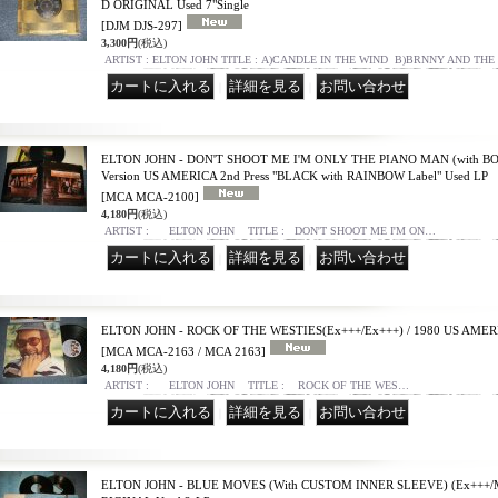
D ORIGINAL Used 7"Single
[DJM DJS-297]
3,300円
(税込)
ARTIST : ELTON JOHN TITLE : A)CANDLE IN THE WIND B)BRNNY AND THE
｜
｜
ELTON JOHN - DON'T SHOOT ME I'M ONLY THE PIANO MAN (with BOO
Version US AMERICA 2nd Press "BLACK with RAINBOW Label" Used LP
[MCA MCA-2100]
4,180円
(税込)
ARTIST : ELTON JOHN TITLE : DON'T SHOOT ME I'M ON…
｜
｜
ELTON JOHN - ROCK OF THE WESTIES(Ex+++/Ex+++) / 1980 US AMER
[MCA MCA-2163 / MCA 2163]
4,180円
(税込)
ARTIST : ELTON JOHN TITLE : ROCK OF THE WES…
｜
｜
ELTON JOHN - BLUE MOVES (With CUSTOM INNER SLEEVE) (Ex+++/M