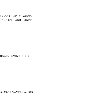
 # A)DJLPH-427-A2 AGONG
/ 1972 UK ENGLAND ORIGINA
TS) (Ex++/MINT-~Ex+++ CU
) / 1973 US AMERICA ORIG