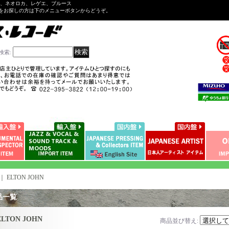
ル、ネオロカ、レゲエ、ブルース
をお探しの方は下のメニューボタンからどうぞ。
検索
:
｜
ELTON JOHN
品一覧
ELTON JOHN
商品並び替え
: