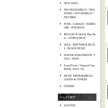
NEW WAVE :
NEO ROCKABILLY / NEO-
SWING / PSYCHOBILLY /
NEO R&R :
PUNK / GARAGE / HARDC
ORE / PUB ROCK ;
REGGAE & SKA & Blue Be
at + WORLD BEAT
SOUL / RHYTHM & BLUE
S : BLACK MUSIC
SINGER-SONGWRITER / F
OLK / TRAD. :
SoundTrack / Original Cast :
ROCK, SOUL VA
MUSIC MEMORABILIA /
GOODS & OTHERS
OTHERS
A to Zで探す
ACETATE