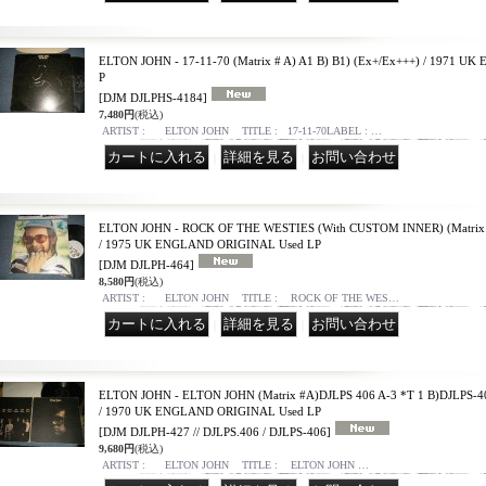
ELTON JOHN - 17-11-70 (Matrix # A) A1 B) B1) (Ex+/Ex+++) / 1971 
P
[DJM DJLPHS-4184]
7,480円
(税込)
ARTIST : ELTON JOHN TITLE : 17-11-70LABEL : …
｜
｜
ELTON JOHN - ROCK OF THE WESTIES (With CUSTOM INNER) (Matrix # 
/ 1975 UK ENGLAND ORIGINAL Used LP
[DJM DJLPH-464]
8,580円
(税込)
ARTIST : ELTON JOHN TITLE : ROCK OF THE WES…
｜
｜
ELTON JOHN - ELTON JOHN (Matrix #A)DJLPS 406 A-3 *T 1 B)DJLPS-406
/ 1970 UK ENGLAND ORIGINAL Used LP
[DJM DJLPH-427 // DJLPS.406 / DJLPS-406]
9,680円
(税込)
ARTIST : ELTON JOHN TITLE : ELTON JOHN …