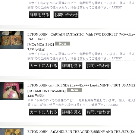
※サイト内のすべての画像のコピー・無断転用を禁止しています。 個人・法人様
板等)でのご紹介で使用されたい場合は前もってご連絡下さい ARTIST :…
｜
ELTON JOHN - CAPTAIN FANTASTIC : With TWO BOOKLET (VG++/Ex++
INAL Used LP
[MCA MCA-2142]
3,850円
(税込)
※サイト内のすべての画像のコピー・無断転用を禁止しています。 個人・法人様
板等)でのご紹介で使用されたい場合は前もってご連絡下さい ARTIST :…
｜
｜
ELTON JOHN ost - FRIENDS (Ex++/Ex+++ Looks:MINT-) / 1971 US AM
[PARAMOUNT PAS-6004]
4,180円
(税込)
※サイト内のすべての画像のコピー・無断転用を禁止しています。 個人・法人様
等)でのご紹介で使用されたい場合は前もってご連絡下さい ARTIST : …
｜
｜
ELTON JOHN - A)CANDLE IN THE WIND B)BRNNY AND THE JETS (Ex+