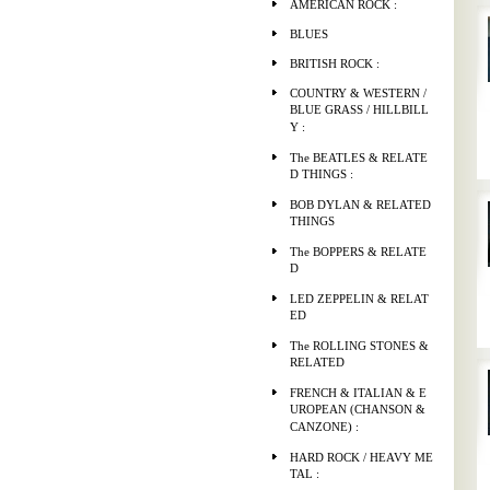
AMERICAN ROCK :
BLUES
BRITISH ROCK :
COUNTRY & WESTERN /
BLUE GRASS / HILLBILL
Y :
The BEATLES & RELATE
D THINGS :
BOB DYLAN & RELATED
THINGS
The BOPPERS & RELATE
D
LED ZEPPELIN & RELAT
ED
The ROLLING STONES &
RELATED
FRENCH & ITALIAN & E
UROPEAN (CHANSON &
CANZONE) :
HARD ROCK / HEAVY ME
TAL :