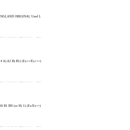
UK ENGLAND ORIGINAL Used L
A) A2 B) B1) (Ex++/Ex+++)
 B1 BN (or H) 1) (Ex/Ex++)