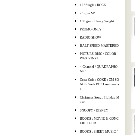
12" Single / ROCK
78 rpm SP
180 gram Heavy Weight
PROMO ONLY
RADIO SHOW
HALF SPEED MASTERED
PICTURE DISC / COLOR
WAX VINYL
4 Channel / QUADRAPHO
NIC
Coca-Cola / COKE : CM SO
NGS :Soda POP Commercia
l
Christmas Song / Holiday M
usic
SNOOPY / DISNEY
BOOKS : MOVIE & CONC
ERT TOUR
BOOKS : SHEET MUSIC /