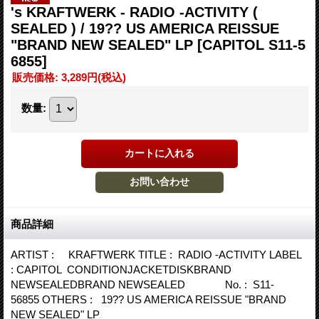
's KRAFTWERK - RADIO -ACTIVITY (
SEALED ) / 19?? US AMERICA REISSUE
"BRAND NEW SEALED" LP
[CAPITOL S11-5
6855]
販売価格
:
3,289円
(税込)
数量
:
商品詳細
ARTIST : KRAFTWERK TITLE : RADIO -ACTIVITY LABEL
: CAPITOL CONDITIONJACKETDISKBRAND
NEWSEALEDBRAND NEWSEALED No. : S11-
56855 OTHERS : 19?? US AMERICA REISSUE "BRAND
NEW SEALED" LP