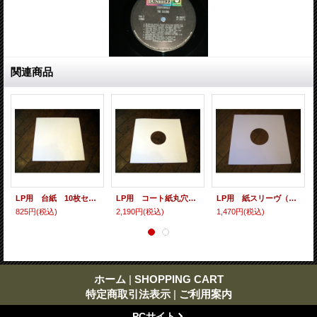
関連商品
LP用 台紙 10枚セット
LP用 コート紙丸穴ジャケ 10枚セット
LP用 紙スリーヴ（レギュラー 四角の角） 10枚セット
825円
(税込)
2,190円
(税込)
1,470円
(税込)
ホーム
|
SHOPPING CART
特定商取引法表示
|
ご利用案内
PCサイト