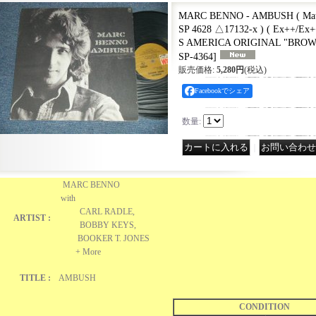
MARC BENNO - AMBUSH ( Matri
SP 4628 △17132-x ) ( Ex++/Ex+
S AMERICA ORIGINAL "BROWN
SP-4364
]
販売価格
:
5,280円
(税込)
Facebookでシェア
数量
:
｜
MARC BENNO
with
CARL RADLE,
ARTIST :
BOBBY KEYS,
BOOKER T. JONES
+ More
TITLE :
AMBUSH
CONDITION