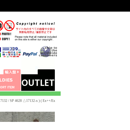
32 / SP 4628 △17132-x ) ( Ex++/Ex