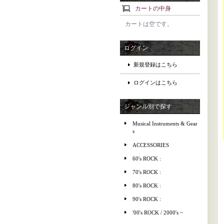
カートの中身
カートは空です。
ログイン
新規登録はこちら
ログインはこちら
ジャンル別で探す
Musical Instruments & Gear
s
ACCESSORIES
60's ROCK :
70's ROCK :
80's ROCK :
90's ROCK :
'00's ROCK / 2000's ~