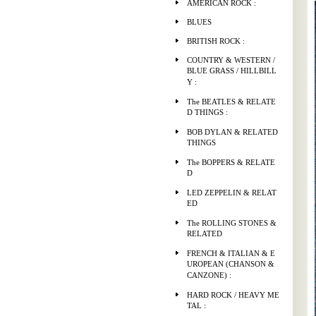
AMERICAN ROCK :
BLUES
BRITISH ROCK :
COUNTRY & WESTERN /
BLUE GRASS / HILLBILL
Y :
The BEATLES & RELATE
D THINGS :
BOB DYLAN & RELATED
THINGS
The BOPPERS & RELATE
D
LED ZEPPELIN & RELAT
ED
The ROLLING STONES &
RELATED
FRENCH & ITALIAN & E
UROPEAN (CHANSON &
CANZONE) :
HARD ROCK / HEAVY ME
TAL :