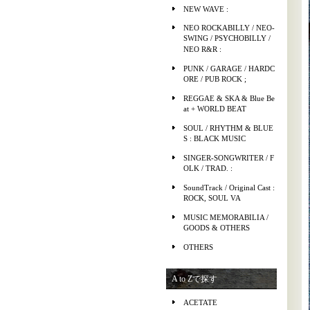
NEW WAVE :
NEO ROCKABILLY / NEO-
SWING / PSYCHOBILLY /
NEO R&R :
PUNK / GARAGE / HARDC
ORE / PUB ROCK ;
REGGAE & SKA & Blue Be
at + WORLD BEAT
SOUL / RHYTHM & BLUE
S : BLACK MUSIC
SINGER-SONGWRITER / F
OLK / TRAD. :
SoundTrack / Original Cast :
ROCK, SOUL VA
MUSIC MEMORABILIA /
GOODS & OTHERS
OTHERS
A to Zで探す
ACETATE