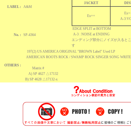
JACKET
DIS
LABEL :
A&M
Ex+
Ex++
A-3:V
EDGE SPLIT at BOTTOM
A-3 : NOISE at ENDING
No. :
SP-4364
エンディング部分にノイズが入ると
す
197(2) US AMERICA ORIGINAL "BROWN Label" Used LP
AMERICAN ROOTS ROCK / SWAMP ROCK SINGER SONG WRIT
OTHERS :
Matrix #
A) SP 4627 △17132
B) SP 4628 △17132-x