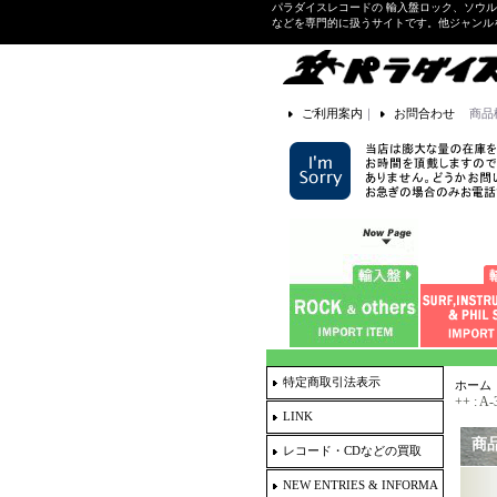
パラダイスレコードの 輸入盤ロック、ソウ
などを専門的に扱うサイトです。他ジャンル
ご利用案内
｜
お問合わせ
商品
特定商取引法表示
ホーム
++ : A
LINK
商
レコード・CDなどの買取
NEW ENTRIES & INFORMA