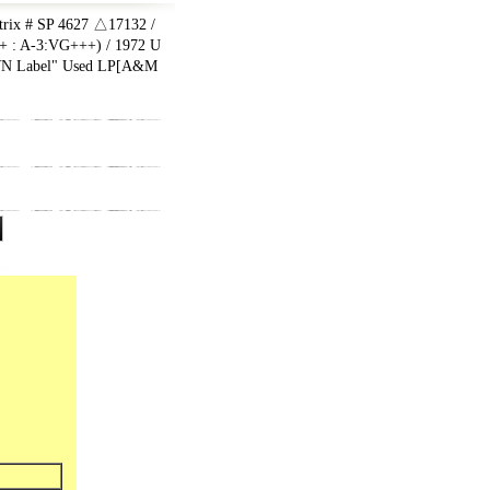
x # SP 4627 △17132 /
+ : A-3:VG+++) / 1972 U
 Label" Used LP
[
A&M