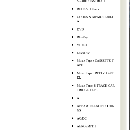
SCORE / INSTRUCT
BOOKS : Others
GOODS & MEMORABILI
A
DVD
Blu-Ray
VIDEO
LaserDisc
Music Tape : CASSETTE T
APE
Music Tape : REEL-TO-RE
EL
Music Tape: 8 TRACK CAR
TRIDGE TAPE
A
ABBA & RELAITED THIN
GS
AC/DC
AEROSMITH