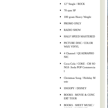
12" Single / ROCK
78 rpm SP
180 gram Heavy Weight
PROMO ONLY
RADIO SHOW
HALF SPEED MASTERED
PICTURE DISC / COLOR
WAX VINYL
4 Channel / QUADRAPHO
NIC
Coca-Cola / COKE : CM SO
NGS :Soda POP Commercia
l
Christmas Song / Holiday M
usic
SNOOPY / DISNEY
BOOKS : MOVIE & CONC
ERT TOUR
BOOKS : SHEET MUSIC /