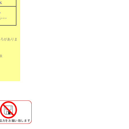
K
+
G+++
ころがありま
ER