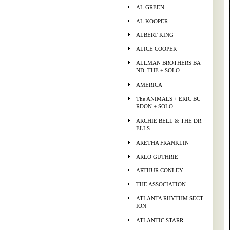
AL GREEN
AL KOOPER
ALBERT KING
ALICE COOPER
ALLMAN BROTHERS BA
ND, THE + SOLO
AMERICA
The ANIMALS + ERIC BU
RDON + SOLO
ARCHIE BELL & THE DR
ELLS
ARETHA FRANKLIN
ARLO GUTHRIE
ARTHUR CONLEY
THE ASSOCIATION
ATLANTA RHYTHM SECT
ION
ATLANTIC STARR