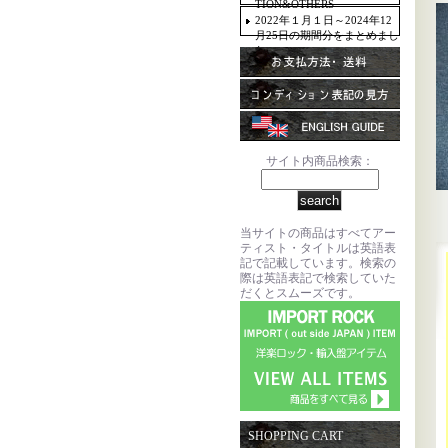
TION&OTHERS
2022年１月１日～2024年12
月25日の期間分をまとめまし
た。
サイト内商品検索：
当サイトの商品はすべてアー
ティスト・タイトルは英語表
記で記載しています。検索の
際は英語表記で検索していた
だくとスムーズです。
SHOPPING CART