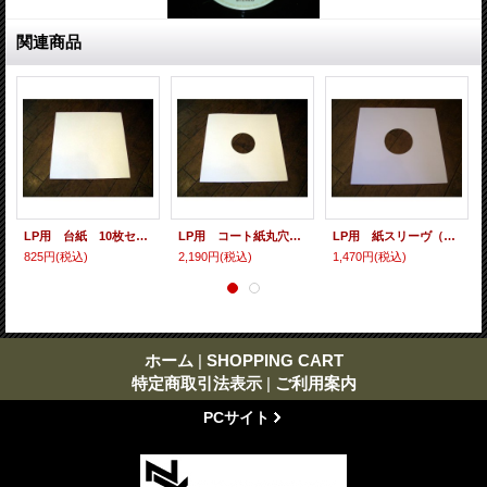
関連商品
LP用 台紙 10枚セット
LP用 コート紙丸穴ジャケ 10枚セット
LP用 紙スリーヴ（レギュラー 四角の角） 10枚セット
825円
(税込)
2,190円
(税込)
1,470円
(税込)
ホーム
|
SHOPPING CART
特定商取引法表示
|
ご利用案内
PCサイト