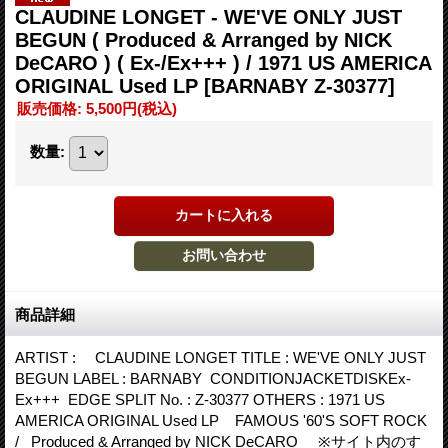
CLAUDINE LONGET - WE'VE ONLY JUST
BEGUN ( Produced & Arranged by NICK
DeCARO ) ( Ex-/Ex+++ ) / 1971 US AMERICA
ORIGINAL Used LP
[BARNABY Z-30377]
販売価格
:
5,500円
(税込)
数量
:
商品詳細
ARTIST : CLAUDINE LONGET TITLE : WE'VE ONLY JUST
BEGUN LABEL : BARNABY CONDITIONJACKETDISKEx-
Ex+++ EDGE SPLIT No. : Z-30377 OTHERS : 1971 US
AMERICA ORIGINAL Used LP FAMOUS '60'S SOFT ROCK
/ Produced & Arranged by NICK DeCARO ※サイト内のす