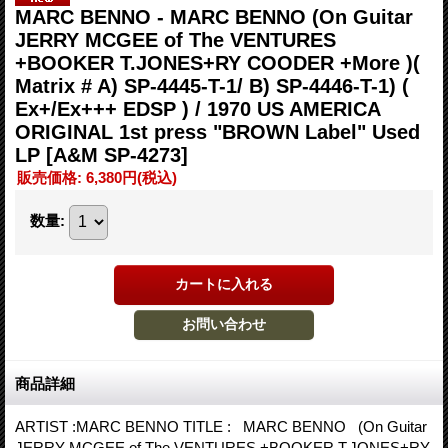
MARC BENNO - MARC BENNO (On Guitar
JERRY MCGEE of The VENTURES
+BOOKER T.JONES+RY COODER +More )(
Matrix # A) SP-4445-T-1/ B) SP-4446-T-1) (
Ex+/Ex+++ EDSP ) / 1970 US AMERICA
ORIGINAL 1st press "BROWN Label" Used
LP
[A&M SP-4273]
販売価格
:
6,380円
(税込)
数量
:
商品詳細
ARTIST :MARC BENNO TITLE : MARC BENNO (On Guitar
JERRY MCGEE of The VENTURES +BOOKER T.JONES+RY