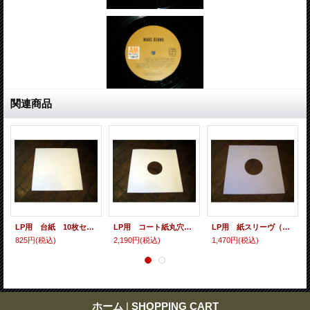
関連商品
LP用 台紙 10枚セット
LP用 コート紙丸穴ジャケ 10枚セット
LP用 紙スリーヴ（レギュラー 四角の角） 10枚セット
825円
(税込)
2,190円
(税込)
1,470円
(税込)
ホーム
|
SHOPPING CART