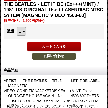
THE BEATLES - LET IT BE (Ex+++/MINT) /
1981 US ORIGINAL Used LASERDISC NTSC
SYTEM
[MAGNETIC VIDEO 4508-80]
販売価格
:
41,800円
(税込)
数量
:
商品詳細
ARTIST : THE BEATLES - TITLE : LET IT BE LABEL
: MAGNETIC
VIDEO CONDITIONJACKETDISK Ex+++MINT Found
in OUR WARE HOUSE AGAIN No. : 4508-80OTHERS
: 1981 US ORIGINAL Used LASERDISC NTSC SYTEM
結果的に幻のアイテムになったアメリカ盤のオリジナル・