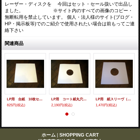
レーザー・ディスクを 今回はセット・セール扱いで出品し
ました。 ※サイト内のすべての画像のコピー・
無断転用を禁止しています。 個人・法人様のサイト(ブログ・
HP・掲示板等)でのご紹介で使用されたい場合は前もってご連
絡下さい
関連商品
LP用 台紙 10枚セット
LP用 コート紙丸穴ジャケ 10枚セット
LP用 紙スリーヴ（レギュラー 四角の角） 10枚セット
825円
(税込)
2,190円
(税込)
1,470円
(税込)
ホーム
|
SHOPPING CART