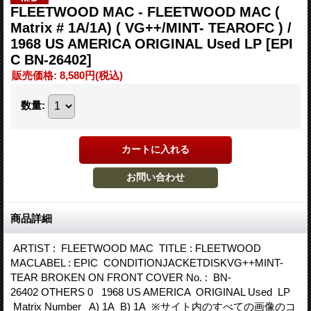
FLEETWOOD MAC - FLEETWOOD MAC (
Matrix # 1A/1A) ( VG++/MINT- TEAROFC ) /
1968 US AMERICA ORIGINAL Used LP
[EPI
C BN-26402]
販売価格
:
8,580円
(税込)
数量
:
商品詳細
ARTIST : FLEETWOOD MAC TITLE : FLEETWOOD
MACLABEL : EPIC CONDITIONJACKETDISKVG++MINT-
TEAR BROKEN ON FRONT COVER No. : BN-
26402 OTHERS 0 1968 US AMERICA ORIGINAL Used LP
Matrix Number A) 1A B) 1A ※サイト内のすべての画像のコ