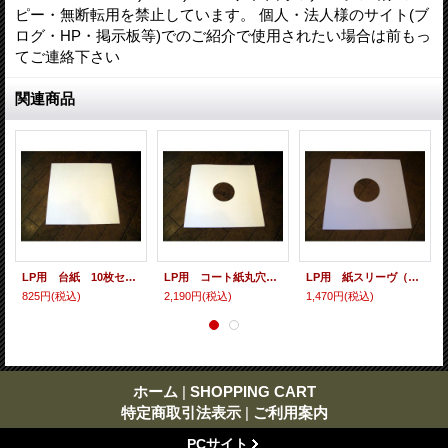
ピー・無断転用を禁止しています。 個人・法人様のサイト(ブ
ログ・HP・掲示板等)でのご紹介で使用されたい場合は前もっ
てご連絡下さい
関連商品
LP用 台紙 10枚セット
LP用 コート紙丸穴ジャケ 10枚セット
LP用 紙スリーヴ（レギュラー 四角の角） 10枚セット
825円
(税込)
2,190円
(税込)
1,470円
(税込)
ホーム
|
SHOPPING CART
特定商取引法表示
|
ご利用案内
PCサイト