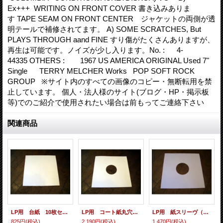
Ex+++ WRITING ON FRONT COVER 書き込みありま
す TAPE SEAM ON FRONT CENTER ジャケットの両側が透
明テールで補修されてます。 A) SOME SCRATCHES, But
PLAYS THROUGH aand FINE すり傷がたくさんありますが、
再生は可能です。ノイズが少し入ります。No. : 4-
44335 OTHERS : 1967 US AMERICA ORIGINAL Used 7"
Single TERRY MELCHER Works POP SOFT ROCK
GROUP ※サイト内のすべての画像のコピー・無断転用を禁
止しています。 個人・法人様のサイト(ブログ・HP・掲示板
等)でのご紹介で使用されたい場合は前もってご連絡下さい
関連商品
LP用 台紙 10枚セット
LP用 コート紙丸穴ジャケ 10枚セット
LP用 紙スリーヴ（レギュラー 四角の角） 10枚セット
825円
(税込)
2,190円
(税込)
1,470円
(税込)