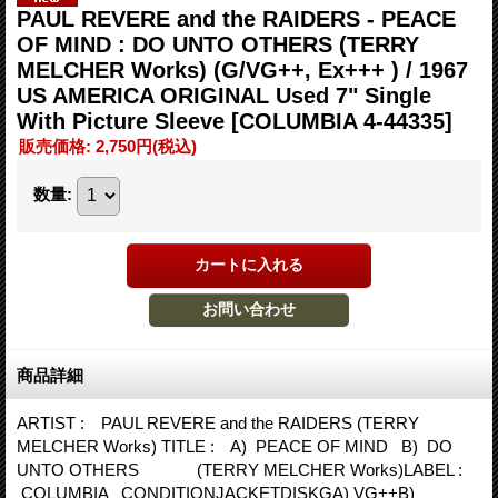
PAUL REVERE and the RAIDERS - PEACE
OF MIND : DO UNTO OTHERS (TERRY
MELCHER Works) (G/VG++, Ex+++ ) / 1967
US AMERICA ORIGINAL Used 7" Single
With Picture Sleeve
[COLUMBIA 4-44335]
販売価格
:
2,750円
(税込)
数量
:
商品詳細
ARTIST : PAUL REVERE and the RAIDERS (TERRY
MELCHER Works) TITLE : A) PEACE OF MIND B) DO
UNTO OTHERS (TERRY MELCHER Works)LABEL :
COLUMBIA CONDITIONJACKETDISKGA) VG++B)