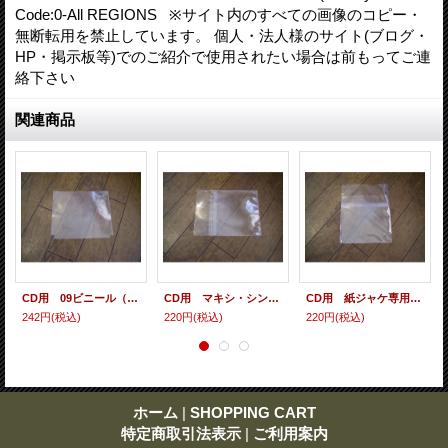
Code:0-All REGIONS ※サイト内のすべての画像のコピー・
無断転用を禁止しています。 個人・法人様のサイト(ブログ・
HP・掲示板等)でのご紹介で使用されたい場合は前もってご連
絡下さい
関連商品
CD用 09ビニール（各種サイズ） 10枚セット
CD用 マキシ・シングル・シールド（ヨコ入れ/裏のり） 10枚セット
CD用 紙ジャケ専用シールド（裏のり） 10枚セット
242円
(税込)
220円
(税込)
220円
(税込)
ホーム
|
SHOPPING CART
特定商取引法表示
|
ご利用案内