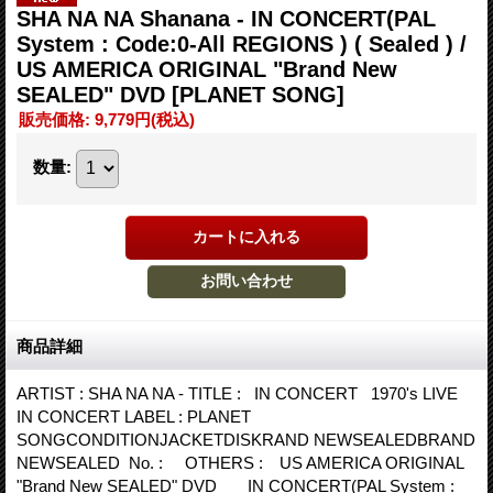
SHA NA NA Shanana - IN CONCERT(PAL
System : Code:0-All REGIONS ) ( Sealed ) /
US AMERICA ORIGINAL "Brand New
SEALED" DVD
[PLANET SONG]
販売価格
:
9,779円
(税込)
数量
:
商品詳細
ARTIST : SHA NA NA - TITLE : IN CONCERT 1970's LIVE
IN CONCERT LABEL : PLANET
SONGCONDITIONJACKETDISKRAND NEWSEALEDBRAND
NEWSEALED No. : OTHERS : US AMERICA ORIGINAL
"Brand New SEALED" DVD IN CONCERT(PAL System :