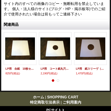
サイト内のすべての画像のコピー・無断転用を禁止していま
す。 個人・法人様のサイト(ブログ・HP・掲示板等)でのご紹
介で使用されたい場合は前もってご連絡下さい
関連商品
LP用 台紙 10枚セット
LP用 コート紙丸穴ジャケ 10枚セット
LP用 紙スリーヴ（レギュラー 四角の角） 10枚セット
825円
(税込)
2,190円
(税込)
1,470円
(税込)
ホーム
|
SHOPPING CART
特定商取引法表示
|
ご利用案内
PCサイト