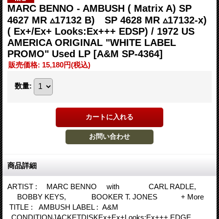
MARC BENNO - AMBUSH ( Matrix A) SP
4627 MR ▵17132 B) SP 4628 MR ▵17132-x)
( Ex+/Ex+ Looks:Ex+++ EDSP) / 1972 US
AMERICA ORIGINAL "WHITE LABEL
PROMO" Used LP
[A&M SP-4364]
販売価格
:
15,180円
(税込)
数量
:
商品詳細
ARTIST : MARC BENNO with CARL RADLE,
BOBBY KEYS, BOOKER T. JONES + More
TITLE : AMBUSH LABEL : A&M
CONDITIONJACKETDISKEx+Ex+Looks:Ex+++ EDGE