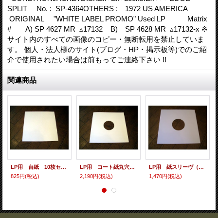
SPLIT No. : SP-4364OTHERS : 1972 US AMERICA
ORIGINAL "WHITE LABEL PROMO" Used LP Matrix
# A) SP 4627 MR ▵17132 B) SP 4628 MR ▵17132-x ※
サイト内のすべての画像のコピー・無断転用を禁止していま
す。 個人・法人様のサイト(ブログ・HP・掲示板等)でのご紹
介で使用されたい場合は前もってご連絡下さい !!
関連商品
LP用 台紙 10枚セット
LP用 コート紙丸穴ジャケ 10枚セット
LP用 紙スリーヴ（レギュラー 四角の角） 10枚セット
825円
(税込)
2,190円
(税込)
1,470円
(税込)