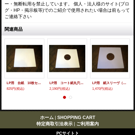
ー・無断転用を禁止しています。 個人・法人様のサイト(ブロ
グ・HP・掲示板等)でのご紹介で使用されたい場合は前もって
ご連絡下さい
関連商品
LP用 台紙 10枚セット
LP用 コート紙丸穴ジャケ 10枚セット
LP用 紙スリーヴ（レギュラー 四角の角） 10枚セット
825円
(税込)
2,190円
(税込)
1,470円
(税込)
ホーム
|
SHOPPING CART
特定商取引法表示
|
ご利用案内
PCサイト