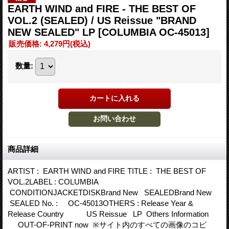
EARTH WIND and FIRE - THE BEST OF
VOL.2 (SEALED) / US Reissue "BRAND
NEW SEALED" LP
[COLUMBIA OC-45013]
販売価格
:
4,279円
(税込)
数量
:
商品詳細
ARTIST : EARTH WIND and FIRE TITLE : THE BEST OF
VOL.2LABEL : COLUMBIA
CONDITIONJACKETDISKBrand New SEALEDBrand New
SEALED No. : OC-45013OTHERS : Release Year &
Release Country US Reissue LP Others Information
OUT-OF-PRINT now ※サイト内のすべての画像のコピ