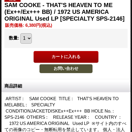
SAM COOKE - THAT'S HEAVEN TO ME
(Ex++/Ex+++ BB) / 1972 US AMERICA
ORIGINAL Used LP
[SPECIALTY SPS-2146]
販売価格
:
6,380円
(税込)
数量
:
商品詳細
ARTIST : SAM COOKE TITLE : THAT'S HEAVEN TO
MELABEL : SPECIALTY
CONDITIONJACKETDISKEx++Ex+++ BB HOLE No. :
SPS-2146 OTHERS : RELEASE YEAR : COUNTRY :
1972 US AMERICA ORIGINAL Used LP ※サイト内のすべ
ての画像のコピー・無断転用を禁止しています。 個人・法人