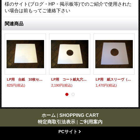
様のサイト(ブログ・HP・掲示板等)でのご紹介で使用された
い場合は前もってご連絡下さい
関連商品
LP用 台紙 10枚セット
LP用 コート紙丸穴ジャケ 10枚セット
LP用 紙スリーヴ（レギュラー 四角の角） 10枚セット
825円
(税込)
2,190円
(税込)
1,470円
(税込)
ホーム
|
SHOPPING CART
特定商取引法表示
|
ご利用案内
PCサイト