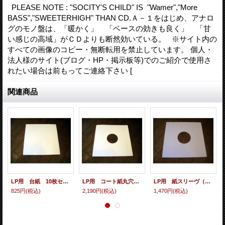
PLEASE NOTE : "SOCITY'S CHILD" IS "Wamer","More
BASS","SWEETERHIGH" THAN CD.Ａ－１をはじめ、アナロ
グのモノ盤は、「暖かく」 「ベースの効きも良く」 「甘
い感じの高域」がＣＤよりも断然効いている。 ※サイト内の
すべての画像のコピー・無断転用を禁止しています。 個人・
法人様のサイト(ブログ・HP・掲示板等)でのご紹介で使用さ
れたい場合は前もってご連絡下さい [
関連商品
LP用 台紙 10枚セット
LP用 コート紙丸穴ジャケ 10枚セット
LP用 紙スリーヴ（レギュラー 四角の角） 10枚セット
825円
(税込)
2,190円
(税込)
1,470円
(税込)