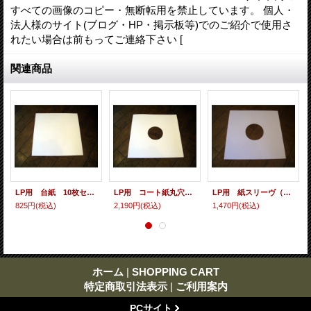
すべての画像のコピー・無断転用を禁止しています。 個人・
法人様のサイト(ブログ・HP・掲示板等)でのご紹介で使用さ
れたい場合は前もってご連絡下さい [
関連商品
LP用 台紙 10枚セット
LP用 コート紙丸穴ジャケ 10枚セット
LP用 紙スリーヴ（レギュラー 四角の角） 10枚セット
825円
(税込)
2,190円
(税込)
1,470円
(税込)
ホーム
|
SHOPPING CART
特定商取引法表示
|
ご利用案内
PCサイト