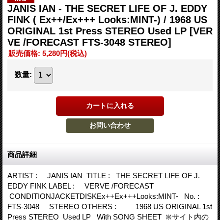
JANIS IAN - THE SECRET LIFE OF J. EDDY
FINK ( Ex++/Ex+++ Looks:MINT-) / 1968 US
ORIGINAL 1st Press STEREO Used LP
[VER
VE /FORECAST FTS-3048 STEREO]
販売価格
:
5,280円
(税込)
数量
:
商品詳細
ARTIST : JANIS IAN TITLE : THE SECRET LIFE OF J.
EDDY FINK LABEL : VERVE /FORECAST
CONDITIONJACKETDISKEx++Ex+++Looks:MINT- No. :
FTS-3048 STEREO OTHERS : 1968 US ORIGINAL 1st
Press STEREO Used LP With SONG SHEET ※サイト内の