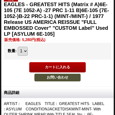
EAGLES - GREATEST HITS (Matrix # A)6E-
105 (7E 1052-A) -27 PRC 1-11 B)6E-105 (7E-
1052-)B-22 PRC-1-1) (MINT-/MINT-) / 1977
Release US AMERICA REISSUE "FULL
EMBOSSED Cover" "CUSTOM Label" Used
LP
[ASYLUM 6E-105]
販売価格
:
5,280円
(税込)
数量
:
商品詳細
ARTIST : EAGLES TITLE : GREATEST HITS LABEL
: ASYLUM CONDITIONJACKETDISKMINT-MINT- With
OUTER SHRINK WRAP With TITLE SEAL No. : 6E-