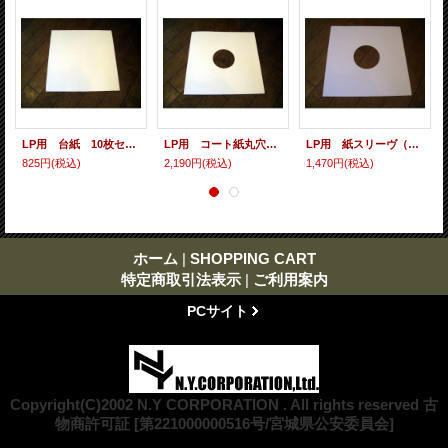
LP用 台紙 10枚セット
LP用 コート紙丸穴ジャケ 10枚セット
LP用 紙スリーヴ（レギュラー 四角の角） 10枚セット
825円
(税込)
2,190円
(税込)
1,470円
(税込)
ホーム
|
SHOPPING CART
特定商取引法表示
|
ご利用案内
PCサイト
Copyright(C)2002 N.Y CORPORATION . All rights reserved 古
物商許可証 [第221000000516号/宮城県公安委員会]