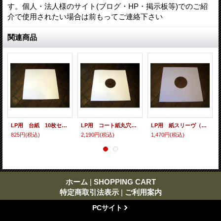
す。個人・法人様のサイト(ブログ・HP・掲示板等)でのご紹
介で使用されたい場合は前もってご連絡下さい
関連商品
LP用 台紙 10枚セット
LP用 コート紙丸穴ジャケ 10枚セット
LP用 紙スリーヴ（レギュラー 四角の角） 10枚セット
825円
(税込)
2,190円
(税込)
1,470円
(税込)
ホーム
|
SHOPPING CART
特定商取引法表示
|
ご利用案内
PCサイト