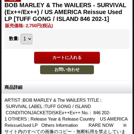
BOB MARLEY & The WAILERS - SURVIVAL
(Ex++/Ex++) / US AMERICA Reissue Used
LP
[TUFF GONG / ISLAND 846 202-1]
販売価格
:
2,750円
(税込)
数量
:
商品詳細
ARTIST :BOB MARLEY & The WAILERS TITLE :
SURVIVAL LABEL :TUFF GONG / ISLAND
CONDITIONJACKETDISKEx++Ex++ No. : 846 202-
1 OTHERS : Release Year & Release Country US AMERICA
ReissueUsed LP Others Information RARE NOW ※
サイト内のすべての画像のコピー・無断転用を禁止していま