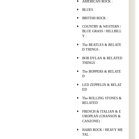
AMERICAN ROCK :
BLUES
BRITISH ROCK :
COUNTRY & WESTERN /
BLUE GRASS / HILLBILL
Y :
The BEATLES & RELATE
D THINGS :
BOB DYLAN & RELATED
THINGS
The BOPPERS & RELATE
D
LED ZEPPELIN & RELAT
ED
The ROLLING STONES &
RELATED
FRENCH & ITALIAN & E
UROPEAN (CHANSON &
CANZONE) :
HARD ROCK / HEAVY ME
TAL :