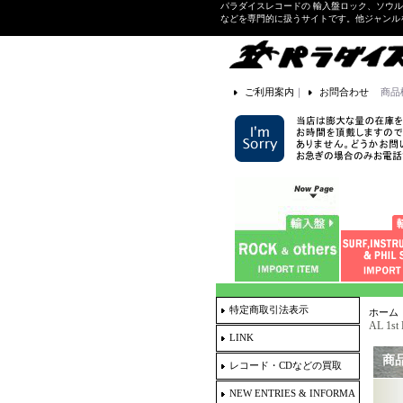
パラダイスレコードの 輸入盤ロック、ソウ
などを専門的に扱うサイトです。他ジャンル
ご利用案内
｜
お問合わせ
商品
特定商取引法表示
ホーム
AL 1st
LINK
商
レコード・CDなどの買取
NEW ENTRIES & INFORMA