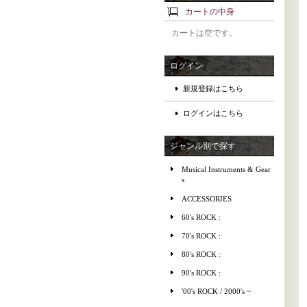
カートの中身
カートは空です。
ログイン
新規登録はこちら
ログインはこちら
ジャンル別で探す
Musical Instruments & Gear
s
ACCESSORIES
60's ROCK :
70's ROCK :
80's ROCK :
90's ROCK :
'00's ROCK / 2000's ~