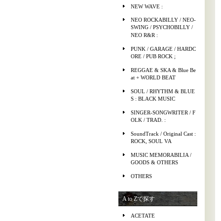
NEW WAVE :
NEO ROCKABILLY / NEO-
SWING / PSYCHOBILLY /
NEO R&R :
PUNK / GARAGE / HARDC
ORE / PUB ROCK ;
REGGAE & SKA & Blue Be
at + WORLD BEAT
SOUL / RHYTHM & BLUE
S : BLACK MUSIC
SINGER-SONGWRITER / F
OLK / TRAD. :
SoundTrack / Original Cast :
ROCK, SOUL VA
MUSIC MEMORABILIA /
GOODS & OTHERS
OTHERS
A to Zで探す
ACETATE