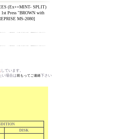
S (Ex++MINT- SPLIT)
1st Press "BROWN with
REPRISE MS-2080
]
止
しています。
たい場合は
下さい
前もってご連絡
DITION
DISK