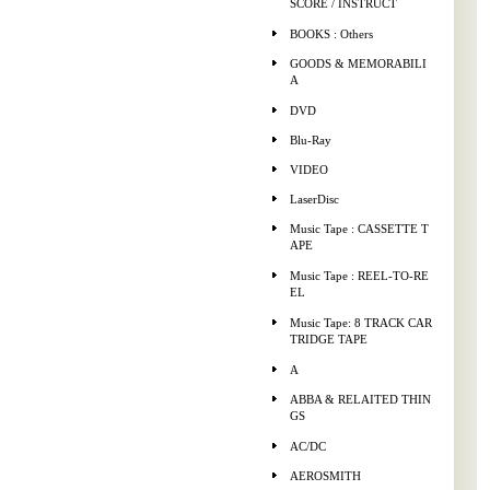
SCORE / INSTRUCT
BOOKS : Others
GOODS & MEMORABILI
A
DVD
Blu-Ray
VIDEO
LaserDisc
Music Tape : CASSETTE T
APE
Music Tape : REEL-TO-RE
EL
Music Tape: 8 TRACK CAR
TRIDGE TAPE
A
ABBA & RELAITED THIN
GS
AC/DC
AEROSMITH