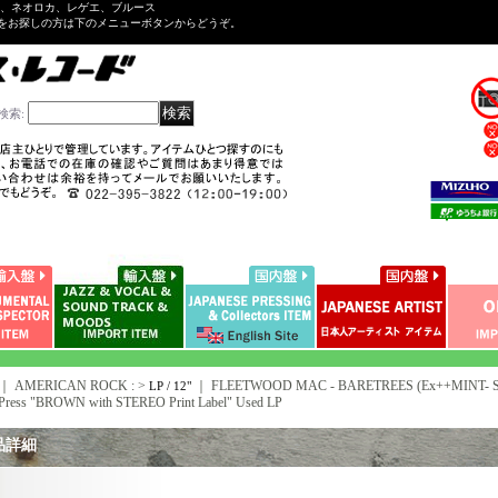
ル、ネオロカ、レゲエ、ブルース
をお探しの方は下のメニューボタンからどうぞ。
検索
:
｜ AMERICAN ROCK : >
｜
FLEETWOOD MAC - BARETREES (Ex++MINT- SP
LP / 12"
 Press "BROWN with STEREO Print Label" Used LP
品詳細