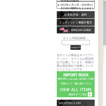
TION&OTHERS
2022年１月１日～2024年12
月25日の期間分をまとめまし
た。
サイト内商品検索：
当サイトの商品はすべてアー
ティスト・タイトルは英語表
記で記載しています。検索の
際は英語表記で検索していた
だくとスムーズです。
SHOPPING CART