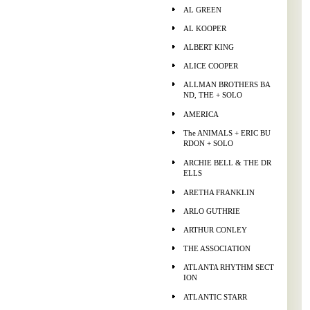
AL GREEN
AL KOOPER
ALBERT KING
ALICE COOPER
ALLMAN BROTHERS BA
ND, THE + SOLO
AMERICA
The ANIMALS + ERIC BU
RDON + SOLO
ARCHIE BELL & THE DR
ELLS
ARETHA FRANKLIN
ARLO GUTHRIE
ARTHUR CONLEY
THE ASSOCIATION
ATLANTA RHYTHM SECT
ION
ATLANTIC STARR