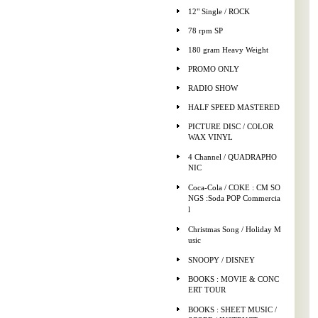
12" Single / ROCK
78 rpm SP
180 gram Heavy Weight
PROMO ONLY
RADIO SHOW
HALF SPEED MASTERED
PICTURE DISC / COLOR
WAX VINYL
4 Channel / QUADRAPHO
NIC
Coca-Cola / COKE : CM SO
NGS :Soda POP Commercia
l
Christmas Song / Holiday M
usic
SNOOPY / DISNEY
BOOKS : MOVIE & CONC
ERT TOUR
BOOKS : SHEET MUSIC /