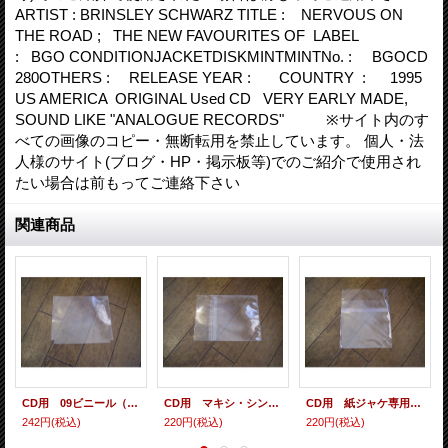
ARTIST : BRINSLEY SCHWARZ TITLE : NERVOUS ON
THE ROAD ; THE NEW FAVOURITES OF LABEL
: BGO CONDITIONJACKETDISKMINTMINTNo. : BGOCD
280OTHERS : RELEASE YEAR : COUNTRY : 1995
US AMERICA ORIGINAL Used CD VERY EARLY MADE,
SOUND LIKE "ANALOGUE RECORDS" ※サイト内のす
べての画像のコピー・無断転用を禁止しています。 個人・法
人様のサイト(ブログ・HP・掲示板等)でのご紹介で使用され
たい場合は前もってご連絡下さい
関連商品
CD用 09ビニール（各種サイズ） 10枚セット
CD用 マキシ・シングル・シールド（ヨコ入れ/裏のり） 10枚セット
CD用 紙ジャケ専用シールド（裏のり） 10枚セット
242円
(税込)
220円
(税込)
220円
(税込)