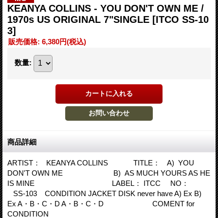
KEANYA COLLINS - YOU DON'T OWN ME /
1970s US ORIGINAL 7"SINGLE
[ITCO SS-10
3]
販売価格
:
6,380円
(税込)
数量
:
商品詳細
ARTIST： KEANYA COLLINS TITLE： A) YOU
DON'T OWN ME B) AS MUCH YOURS AS HE
IS MINE LABEL： ITCC NO：
SS-103 CONDITION JACKET DISK never have A) Ex B)
Ex A・B・C・D A・B・C・D COMENT for
CONDITION