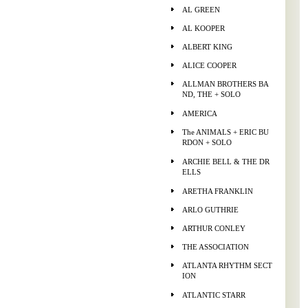
AL GREEN
AL KOOPER
ALBERT KING
ALICE COOPER
ALLMAN BROTHERS BA
ND, THE + SOLO
AMERICA
The ANIMALS + ERIC BU
RDON + SOLO
ARCHIE BELL & THE DR
ELLS
ARETHA FRANKLIN
ARLO GUTHRIE
ARTHUR CONLEY
THE ASSOCIATION
ATLANTA RHYTHM SECT
ION
ATLANTIC STARR