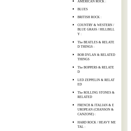
AMERICAN ROCK :
BLUES
BRITISH ROCK :
COUNTRY & WESTERN /
BLUE GRASS / HILLBILL
Y :
The BEATLES & RELATE
D THINGS :
BOB DYLAN & RELATED
THINGS
The BOPPERS & RELATE
D
LED ZEPPELIN & RELAT
ED
The ROLLING STONES &
RELATED
FRENCH & ITALIAN & E
UROPEAN (CHANSON &
CANZONE) :
HARD ROCK / HEAVY ME
TAL :