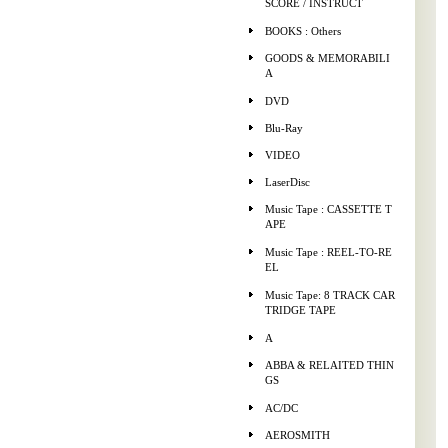
SCORE / INSTRUCT
BOOKS : Others
GOODS & MEMORABILI
A
DVD
Blu-Ray
VIDEO
LaserDisc
Music Tape : CASSETTE T
APE
Music Tape : REEL-TO-RE
EL
Music Tape: 8 TRACK CAR
TRIDGE TAPE
A
ABBA & RELAITED THIN
GS
AC/DC
AEROSMITH