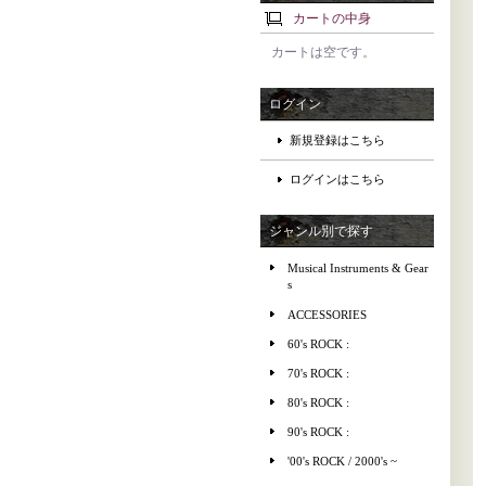
カートの中身
カートは空です。
ログイン
新規登録はこちら
ログインはこちら
ジャンル別で探す
Musical Instruments & Gear
s
ACCESSORIES
60's ROCK :
70's ROCK :
80's ROCK :
90's ROCK :
'00's ROCK / 2000's ~