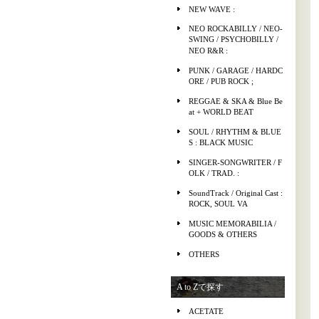
NEW WAVE :
NEO ROCKABILLY / NEO-
SWING / PSYCHOBILLY /
NEO R&R :
PUNK / GARAGE / HARDC
ORE / PUB ROCK ;
REGGAE & SKA & Blue Be
at + WORLD BEAT
SOUL / RHYTHM & BLUE
S : BLACK MUSIC
SINGER-SONGWRITER / F
OLK / TRAD. :
SoundTrack / Original Cast :
ROCK, SOUL VA
MUSIC MEMORABILIA /
GOODS & OTHERS
OTHERS
A to Zで探す
ACETATE