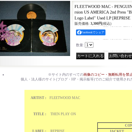
FLEETWOOD MAC - PENGUIN (E
rsion US AMERICA 2nd Press 
Logo Label" Used LP
[
REPRISE 
販売価格
:
3,300円
(税込)
Facebookでシェア
数量
:
｜
※サイト内のすべての
画像のコピー・無断転用を禁
個人・法人様のサイト(ブログ・HP・掲示板等)でのご紹介で使用され
ARTIST :
FLEETWOOD MAC
TITLE :
THEN PLAY ON
CON
LABEL :
REPRISE
JACKET