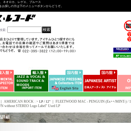
ル、ネオロカ、レゲエ、ブルース
をお探しの方は下のメニューボタンからどうぞ。
検索
:
｜ AMERICAN ROCK : >
｜
FLEETWOOD MAC - PENGUIN (Ex++/MINT-) / 197
LP / 12"
 without STEREO Logo Label" Used LP
品詳細