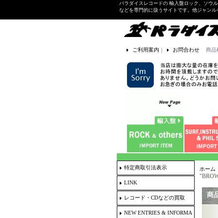
パラダイスレコードの 輸入盤ロック、ソウ
などを専門的に扱うサイトです。他ジャンル
ご利用案内
｜
お問合わせ
商品
特定商取引法表示
ホーム
"BROWN
LINK
商
レコード・CDなどの買取
NEW ENTRIES & INFORMA