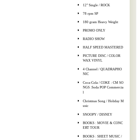
12" Single / ROCK
78 rpm SP
180 gram Heavy Weight
PROMO ONLY
RADIO SHOW
HALF SPEED MASTERED
PICTURE DISC / COLOR
WAX VINYL
4 Channel / QUADRAPHO
NIC
Coca-Cola / COKE : CM SO
NGS :Soda POP Commercia
l
Christmas Song / Holiday M
usic
SNOOPY / DISNEY
BOOKS : MOVIE & CONC
ERT TOUR
BOOKS : SHEET MUSIC /