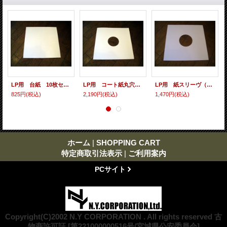
LP用 台紙 10枚セット
LP用 コート紙丸穴ジャケ 10枚セット
LP用 紙スリーヴ（レギュラー 四角の角） 10枚セット
825円
(税込)
2,190円
(税込)
1,470円
(税込)
ホーム
|
SHOPPING CART
特定商取引法表示
|
ご利用案内
PCサイト
Copyright(C)2002 N.Y CORPORATION . All rights reserved 古
物商許可証 [第221000000516号/宮城県公安委員会]