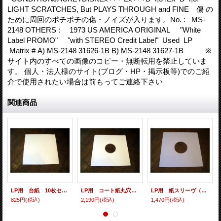
LIGHT SCRATCHES, But PLAYS THROUGH and FINE 傷 の
ために周回のポチポチの傷・ノイズが入ります。No. : MS-
2148 OTHERS : 1973 US AMERICA ORIGINAL "White
Label PROMO" "with STEREO Credit Label" Used LP
Matrix # A) MS-2148 31626-1B B) MS-2148 31627-1B ※
サイト内のすべての画像のコピー・無断転用を禁止していま
す。 個人・法人様のサイト(ブログ・HP・掲示板等)でのご紹
介で使用されたい場合は前もってご連絡下さい
関連商品
LP用 台紙 10枚セット
LP用 コート紙丸穴ジャケ 10枚セット
LP用 紙スリーヴ（レギュラー 四角の角） 10枚セット
825円
(税込)
2,190円
(税込)
1,470円
(税込)