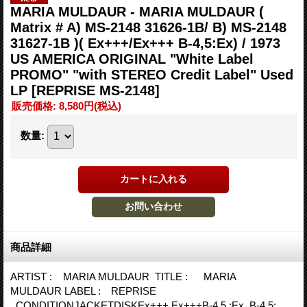
MARIA MULDAUR - MARIA MULDAUR (
Matrix # A) MS-2148 31626-1B/ B) MS-2148
31627-1B )( Ex+++/Ex+++ B-4,5:Ex) / 1973
US AMERICA ORIGINAL "White Label
PROMO" "with STEREO Credit Label" Used
LP
[REPRISE MS-2148]
販売価格
:
8,580円
(税込)
数量
:
商品詳細
ARTIST : MARIA MULDAUR TITLE : MARIA
MULDAUR LABEL : REPRISE
CONDITIONJACKETDISKEx+++ Ex+++B-4,5 :Ex B-4,5: