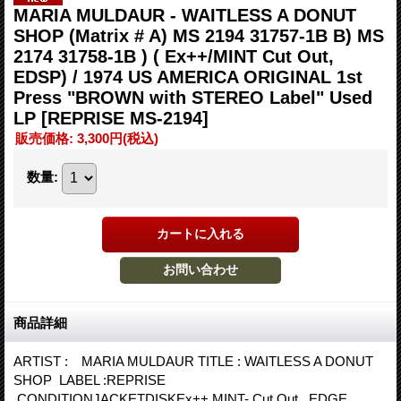
MARIA MULDAUR - WAITLESS A DONUT
SHOP (Matrix # A) MS 2194 31757-1B B) MS
2174 31758-1B ) ( Ex++/MINT Cut Out,
EDSP) / 1974 US AMERICA ORIGINAL 1st
Press "BROWN with STEREO Label" Used
LP
[REPRISE MS-2194]
販売価格
:
3,300円
(税込)
数量
:
商品詳細
ARTIST : MARIA MULDAUR TITLE : WAITLESS A DONUT
SHOP LABEL :REPRISE
CONDITIONJACKETDISKEx++ MINT- Cut Out EDGE