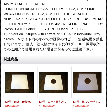
Album ) LABEL : KEEN
CONDITIONJACKETDISKVG+++ Ex++ B-2,3:Ex SOME
WEAR ON COVER B-2,3:Ex FEEL THE SCRATCHE
NOISE No. : S-2004 STEREOOTHERS : RELEASE YEAR
: COUNTRY : 1958 US AMERICA ORIGINAL 1st
Press "GOLD Label" STEREO Used LP 1958-
1959Version. Stripes with Letters of "KEEN" in individual Gray
circles. ※サイト内のすべての画像のコピー・無断転用を禁止
しています。 個人・法人様のサイト(ブログ・HP・掲示板等)
でのご紹介で使用されたい場合は前もってご連絡下さい
関連商品
LP用 台紙 10枚セット
LP用 コート紙丸穴ジャケ 10枚セット
LP用 紙スリーヴ（レギュラー 四角の角） 10枚セット
825円
(税込)
2,190円
(税込)
1,470円
(税込)