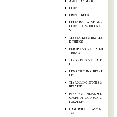
AMERICAN ROCK :
BLUES
BRITISH ROCK :
COUNTRY & WESTERN /
BLUE GRASS / HILLBILL
Y :
The BEATLES & RELATE
D THINGS :
BOB DYLAN & RELATED
THINGS
The BOPPERS & RELATE
D
LED ZEPPELIN & RELAT
ED
The ROLLING STONES &
RELATED
FRENCH & ITALIAN & E
UROPEAN (CHANSON &
CANZONE) :
HARD ROCK / HEAVY ME
TAL :