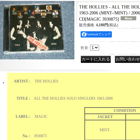
THE HOLLIES - ALL THE HO
1963-2006 (MINT-/MINT) / 20
CD
[
MAGIC 3930875
]
販売価格
:
4,180円
(税込)
Facebookでシェア
数量
:
｜
ARTIST :
THE HOLLIES
TITLE :
ALL THE HOLLIES SOLO SINGLERS 1963-2006
CONDITION
LABEL :
MAGIC
JACKET
MINT-
No. :
3930875