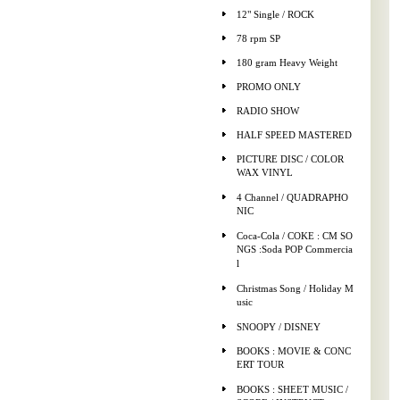
12" Single / ROCK
78 rpm SP
180 gram Heavy Weight
PROMO ONLY
RADIO SHOW
HALF SPEED MASTERED
PICTURE DISC / COLOR
WAX VINYL
4 Channel / QUADRAPHO
NIC
Coca-Cola / COKE : CM SO
NGS :Soda POP Commercia
l
Christmas Song / Holiday M
usic
SNOOPY / DISNEY
BOOKS : MOVIE & CONC
ERT TOUR
BOOKS : SHEET MUSIC /