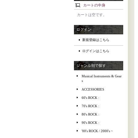
カートの中身
カートは空です。
ログイン
新規登録はこちら
ログインはこちら
ジャンル別で探す
Musical Instruments & Gear
s
ACCESSORIES
60's ROCK :
70's ROCK :
80's ROCK :
90's ROCK :
'00's ROCK / 2000's ~