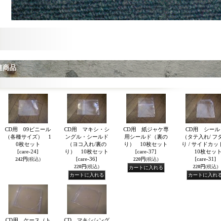
連商品
CD用 09ビニール
CD用 マキシ・シ
CD用 紙ジャケ専
CD用 シール
（各種サイズ） 1
ングル・シールド
用シールド（裏の
（タテ入れ/ フ
0枚セット
（ヨコ入れ/裏の
り） 10枚セット
り / サイドカッ
[care-24]
り） 10枚セット
[care-37]
10枚セッ
[care-36]
[care-31]
242円
(税込)
220円
(税込)
220円
(税込)
220円
(税込)
CD用 ケース（ト
CD マキシシング