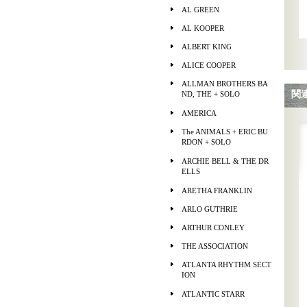
AL GREEN
AL KOOPER
ALBERT KING
ALICE COOPER
ALLMAN BROTHERS BA
関
ND, THE + SOLO
AMERICA
The ANIMALS + ERIC BU
RDON + SOLO
ARCHIE BELL & THE DR
ELLS
ARETHA FRANKLIN
ARLO GUTHRIE
ARTHUR CONLEY
THE ASSOCIATION
ATLANTA RHYTHM SECT
ION
ATLANTIC STARR