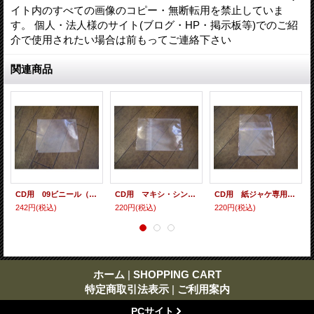
イト内のすべての画像のコピー・無断転用を禁止していま
す。 個人・法人様のサイト(ブログ・HP・掲示板等)でのご紹
介で使用されたい場合は前もってご連絡下さい
関連商品
CD用 09ビニール（各種サイズ） 10枚セット
CD用 マキシ・シングル・シールド（ヨコ入れ/裏のり） 10枚セット
CD用 紙ジャケ専用シールド（裏のり） 10枚セット
242円
(税込)
220円
(税込)
220円
(税込)
ホーム
|
SHOPPING CART
特定商取引法表示
|
ご利用案内
PCサイト