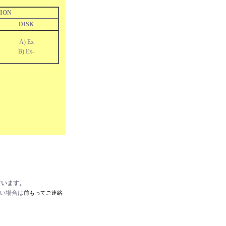
ION
DISK
A) Ex
B) Ex-
ています。
たい場合は
前もってご連絡