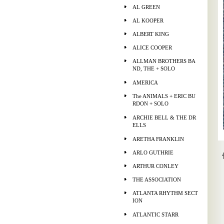
AL GREEN
AL KOOPER
ALBERT KING
ALICE COOPER
ALLMAN BROTHERS BA
ND, THE + SOLO
AMERICA
The ANIMALS + ERIC BU
RDON + SOLO
ARCHIE BELL & THE DR
ELLS
ARETHA FRANKLIN
ARLO GUTHRIE
ARTHUR CONLEY
THE ASSOCIATION
ATLANTA RHYTHM SECT
ION
ATLANTIC STARR