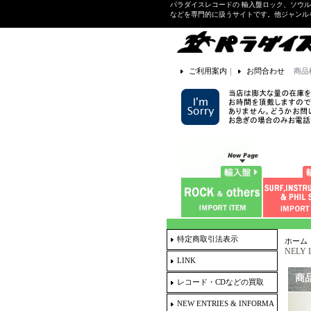
パラダイスレコードの 輸入盤ロック、ソウ
などを専門的に扱うサイトです。他ジャンル
ご利用案内
｜
お問合わせ
商品
特定商取引法表示
ホーム
NELY I
LINK
商
レコード・CDなどの買取
NEW ENTRIES & INFORMA