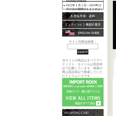
TION&OTHERS
2022年１月１日～2024年12
月25日の期間分をまとめまし
た。
サイト内商品検索：
当サイトの商品はすべてアー
ティスト・タイトルは英語表
記で記載しています。検索の
際は英語表記で検索していた
だくとスムーズです。
SHOPPING CART