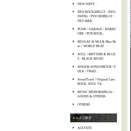
NEW WAVE :
NEO ROCKABILLY / NEO-
SWING / PSYCHOBILLY /
NEO R&R :
PUNK / GARAGE / HARDC
ORE / PUB ROCK ;
REGGAE & SKA & Blue Be
at + WORLD BEAT
SOUL / RHYTHM & BLUE
S : BLACK MUSIC
SINGER-SONGWRITER / F
OLK / TRAD. :
SoundTrack / Original Cast :
ROCK, SOUL VA
MUSIC MEMORABILIA /
GOODS & OTHERS
OTHERS
A to Zで探す
ACETATE