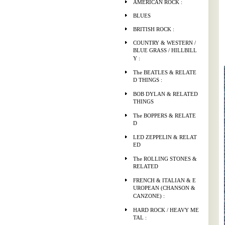
AMERICAN ROCK :
BLUES
BRITISH ROCK :
COUNTRY & WESTERN /
BLUE GRASS / HILLBILL
Y :
The BEATLES & RELATE
D THINGS :
BOB DYLAN & RELATED
THINGS
The BOPPERS & RELATE
D
LED ZEPPELIN & RELAT
ED
The ROLLING STONES &
RELATED
FRENCH & ITALIAN & E
UROPEAN (CHANSON &
CANZONE) :
HARD ROCK / HEAVY ME
TAL :