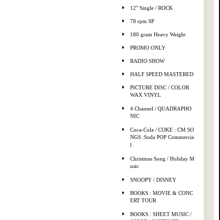
12" Single / ROCK
78 rpm SP
180 gram Heavy Weight
PROMO ONLY
RADIO SHOW
HALF SPEED MASTERED
PICTURE DISC / COLOR
WAX VINYL
4 Channel / QUADRAPHO
NIC
Coca-Cola / COKE : CM SO
NGS :Soda POP Commercia
l
Christmas Song / Holiday M
usic
SNOOPY / DISNEY
BOOKS : MOVIE & CONC
ERT TOUR
BOOKS : SHEET MUSIC /