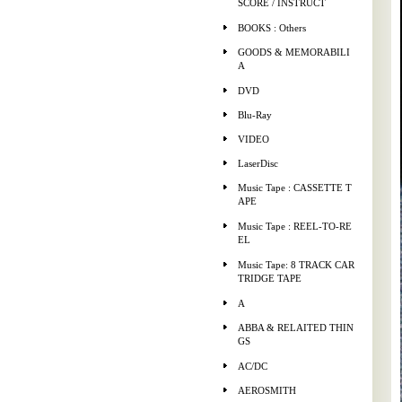
SCORE / INSTRUCT
BOOKS : Others
GOODS & MEMORABILI
A
DVD
Blu-Ray
VIDEO
LaserDisc
Music Tape : CASSETTE T
APE
Music Tape : REEL-TO-RE
EL
Music Tape: 8 TRACK CAR
TRIDGE TAPE
A
ABBA & RELAITED THIN
GS
AC/DC
AEROSMITH