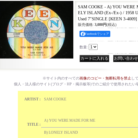
SAM COOKE - A) YOU WERE 
ELY ISLAND (Ex-/Ex-) / 195
Used 7"SINGLE
[
KEEN 3-4009
]
販売価格
:
3,080円
(税込)
Facebookでシェア
数量
:
｜
※サイト内のすべての
画像のコピー・無断転用を禁止
し
個人・法人様のサイト(ブログ・HP・掲示板等)でのご紹介で使用されたい
ARTIST :
SAM COOKE
A) YOU WERE MADE FOR ME
TITLE :
B) LONELY ISLAND