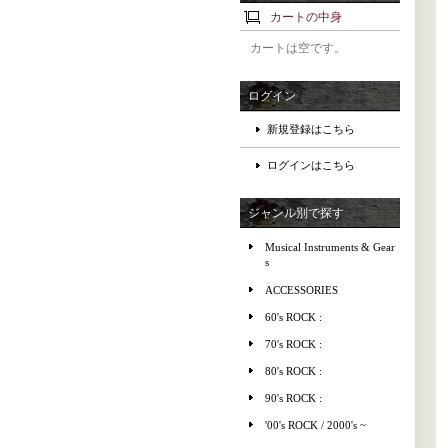
カートの中身
カートは空です。
ログイン
新規登録はこちら
ログインはこちら
ジャンル別で探す
Musical Instruments & Gear
s
ACCESSORIES
60's ROCK :
70's ROCK :
80's ROCK :
90's ROCK :
'00's ROCK / 2000's ~