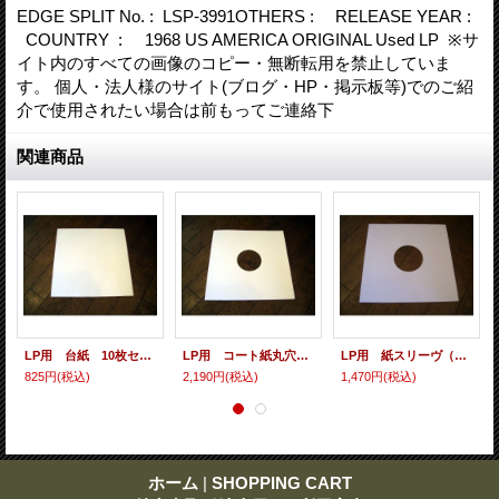
EDGE SPLIT No. : LSP-3991OTHERS : RELEASE YEAR :
COUNTRY : 1968 US AMERICA ORIGINAL Used LP ※サ
イト内のすべての画像のコピー・無断転用を禁止していま
す。 個人・法人様のサイト(ブログ・HP・掲示板等)でのご紹
介で使用されたい場合は前もってご連絡下
関連商品
LP用 台紙 10枚セット
LP用 コート紙丸穴ジャケ 10枚セット
LP用 紙スリーヴ（レギュラー 四角の角） 10枚セット
825円
(税込)
2,190円
(税込)
1,470円
(税込)
ホーム
|
SHOPPING CART