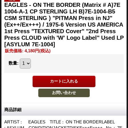
EAGLES - ON THE BORDER (Matrix # A)7E
1004-A-1 CP STERLING LH B)7E-1004-B5
CSM STERLING ) "PITMAN Press in NJ"
(Ex++/Ex+++) / 1975-6 Version US AMERICA
1st Press "TEXTURED Cover" "2nd Press
Press CLOUD with 'W' Logo Label" Used LP
[ASYLUM 7E-1004]
販売価格
:
4,180円
(税込)
数量
:
商品詳細
ARTIST : EAGLES TITLE : ON THE BORDERLABEL
: ASYLUM CONDITIONJACKETDISKEx++Ex+++ No. : 7E-