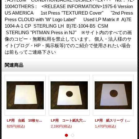
1004OTHERS : <RELEASE INFORMATION>1975-6 Version
US AMERICA 1st Press "TEXTURED Cover" "2nd Press
Press CLOUD with 'W' Logo Label" Used LP Matrix # A)7E
1004-A-1 CP STERLING LH B)7E-1004-B5 CSM
STERLING "PITMAN Press in NJ" ※サイト内のすべての画
像のコピー・無断転用を禁止しています。 個人・法人様のサ
イト(ブログ・HP・掲示板等)でのご紹介で使用されたい場合
は前もってご連絡下さい
関連商品
LP用 台紙 10枚セット
LP用 コート紙丸穴ジャケ 10枚セット
LP用 紙スリーヴ（レギュラー 四角の角） 10枚セット
825円
(税込)
2,190円
(税込)
1,470円
(税込)