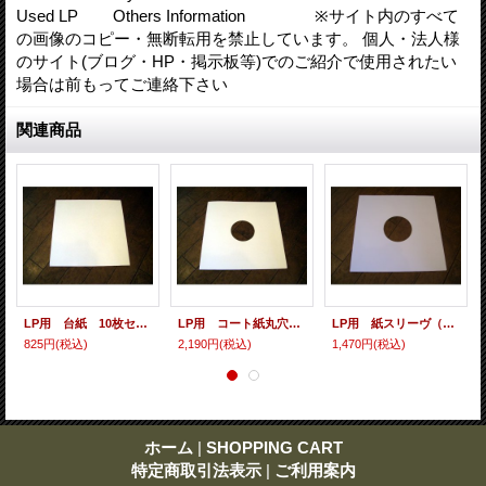
Used LP Others Information ※サイト内のすべて
の画像のコピー・無断転用を禁止しています。 個人・法人様
のサイト(ブログ・HP・掲示板等)でのご紹介で使用されたい
場合は前もってご連絡下さい
関連商品
LP用 台紙 10枚セット
LP用 コート紙丸穴ジャケ 10枚セット
LP用 紙スリーヴ（レギュラー 四角の角） 10枚セット
825円
(税込)
2,190円
(税込)
1,470円
(税込)
ホーム
|
SHOPPING CART
特定商取引法表示
|
ご利用案内