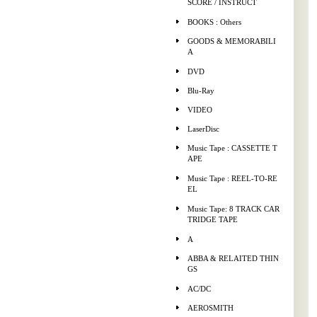
SCORE / INSTRUCT
BOOKS : Others
GOODS & MEMORABILI
A
DVD
Blu-Ray
VIDEO
LaserDisc
Music Tape : CASSETTE T
APE
Music Tape : REEL-TO-RE
EL
Music Tape: 8 TRACK CAR
TRIDGE TAPE
A
ABBA & RELAITED THIN
GS
AC/DC
AEROSMITH