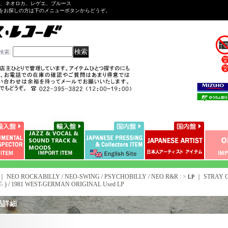
ル、ネオロカ、レゲエ、ブルース
をお探しの方は下のメニューボタンからどうぞ。
検索
:
｜ NEO ROCKABILLY / NEO-SWING / PSYCHOBILLY / NEO R&R : >
｜
STRAY CA
LP
- ) / 1981 WEST-GERMAN ORIGINAL Used LP
品詳細