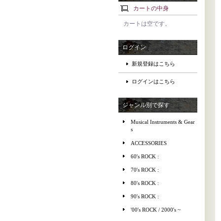
カートの中身
カートは空です。
ログイン
新規登録はこちら
ログインはこちら
ジャンル別で探す
Musical Instruments & Gear
s
ACCESSORIES
60's ROCK :
70's ROCK :
80's ROCK :
90's ROCK :
'00's ROCK / 2000's ~