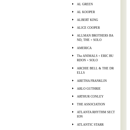
AL GREEN
AL KOOPER
ALBERT KING
ALICE COOPER
ALLMAN BROTHERS BA
ND, THE + SOLO
AMERICA
The ANIMALS + ERIC BU
RDON + SOLO
ARCHIE BELL & THE DR
ELLS
ARETHA FRANKLIN
ARLO GUTHRIE
ARTHUR CONLEY
THE ASSOCIATION
ATLANTA RHYTHM SECT
ION
ATLANTIC STARR