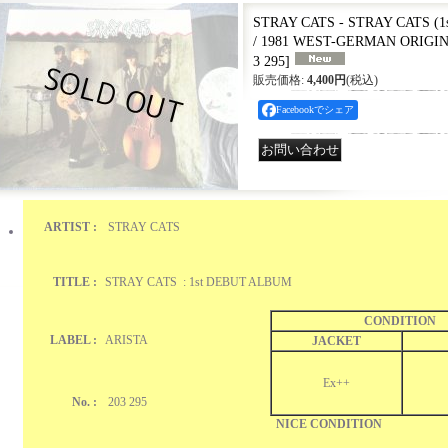
STRAY CATS - STRAY CATS (1s
/ 1981 WEST-GERMAN ORIGIN
3 295
]
販売価格
:
4,400円
(税込)
Facebookでシェア
ARTIST :
STRAY CATS
TITLE :
STRAY CATS : 1st DEBUT ALBUM
CONDITION
LABEL :
ARISTA
JACKET
Ex++
No. :
203 295
NICE CONDITION