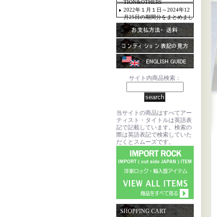
TION&OTHERS
2022年１月１日～2024年12
月25日の期間分をまとめまし
た。
サイト内商品検索：
当サイトの商品はすべてアー
ティスト・タイトルは英語表
記で記載しています。検索の
際は英語表記で検索していた
だくとスムーズです。
SHOPPING CART