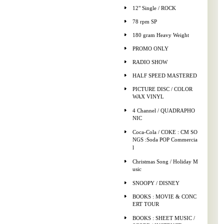
12" Single / ROCK
78 rpm SP
180 gram Heavy Weight
PROMO ONLY
RADIO SHOW
HALF SPEED MASTERED
PICTURE DISC / COLOR
WAX VINYL
4 Channel / QUADRAPHO
NIC
Coca-Cola / COKE : CM SO
NGS :Soda POP Commercia
l
Christmas Song / Holiday M
usic
SNOOPY / DISNEY
BOOKS : MOVIE & CONC
ERT TOUR
BOOKS : SHEET MUSIC /