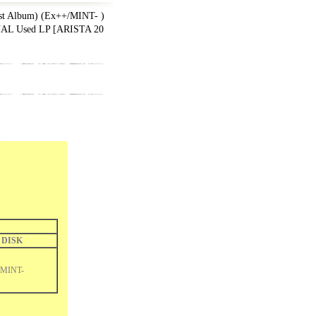
t Album) (Ex++/MINT- )
AL Used LP
[
ARISTA 20
DISK
MINT-