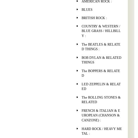
AMERICAN ROCK :
BLUES
BRITISH ROCK :
COUNTRY & WESTERN /
BLUE GRASS / HILLBILL
Y :
The BEATLES & RELATE
D THINGS :
BOB DYLAN & RELATED
THINGS
The BOPPERS & RELATE
D
LED ZEPPELIN & RELAT
ED
The ROLLING STONES &
RELATED
FRENCH & ITALIAN & E
UROPEAN (CHANSON &
CANZONE) :
HARD ROCK / HEAVY ME
TAL :