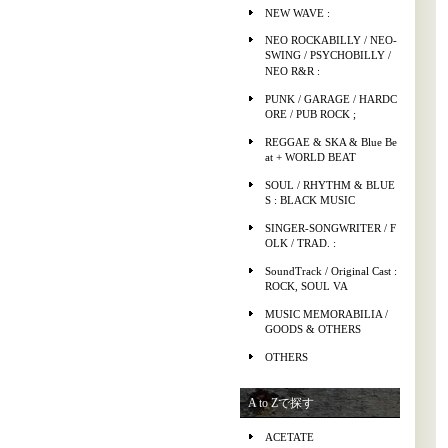
NEW WAVE :
NEO ROCKABILLY / NEO-
SWING / PSYCHOBILLY /
NEO R&R :
PUNK / GARAGE / HARDC
ORE / PUB ROCK ;
REGGAE & SKA & Blue Be
at + WORLD BEAT
SOUL / RHYTHM & BLUE
S : BLACK MUSIC
SINGER-SONGWRITER / F
OLK / TRAD. :
SoundTrack / Original Cast :
ROCK, SOUL VA
MUSIC MEMORABILIA /
GOODS & OTHERS
OTHERS
A to Zで探す
ACETATE