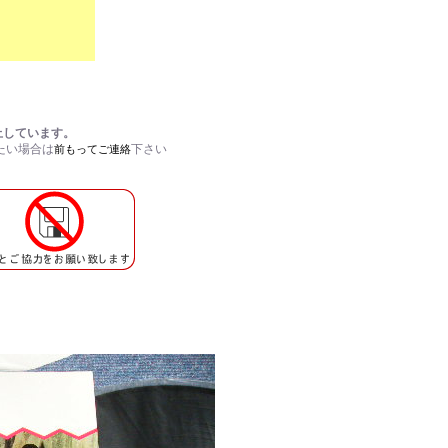
止
しています。
たい場合は
下さい
前もってご連絡