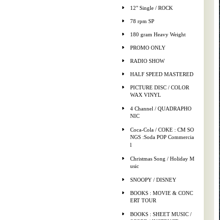
12" Single / ROCK
78 rpm SP
180 gram Heavy Weight
PROMO ONLY
RADIO SHOW
HALF SPEED MASTERED
PICTURE DISC / COLOR
WAX VINYL
4 Channel / QUADRAPHO
NIC
Coca-Cola / COKE : CM SO
NGS :Soda POP Commercia
l
Christmas Song / Holiday M
usic
SNOOPY / DISNEY
BOOKS : MOVIE & CONC
ERT TOUR
BOOKS : SHEET MUSIC /