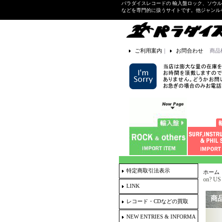
パラダイスレコードの 輸入盤ロック、ソウ
などを専門的に扱うサイトです。他ジャンル
ご利用案内
｜
お問合わせ
商品
特定商取引法表示
ホーム
on? US
LINK
商
レコード・CDなどの買取
NEW ENTRIES & INFORMA