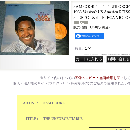
SAM COOKE - THE UNFORGET
1968 Version? US America RE
STEREO Used LP
[
RCA VICTOR
販売価格
:
3,850円
(税込)
Facebookでシェア
数量
:
｜
※サイト内のすべての
画像のコピー・無断転用を禁止
し
個人・法人様のサイト(ブログ・HP・掲示板等)でのご紹介で使用されたい
ARTIST :
SAM COOKE
TITLE :
THE UNFORGETTABLE