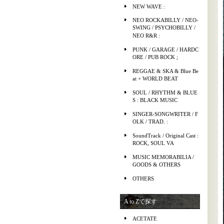
NEW WAVE :
NEO ROCKABILLY / NEO-
SWING / PSYCHOBILLY /
NEO R&R :
PUNK / GARAGE / HARDC
ORE / PUB ROCK ;
REGGAE & SKA & Blue Be
at + WORLD BEAT
SOUL / RHYTHM & BLUE
S : BLACK MUSIC
SINGER-SONGWRITER / F
OLK / TRAD. :
SoundTrack / Original Cast :
ROCK, SOUL VA
MUSIC MEMORABILIA /
GOODS & OTHERS
OTHERS
A to Zで探す
ACETATE