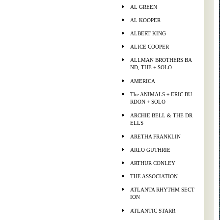
AL GREEN
AL KOOPER
ALBERT KING
ALICE COOPER
ALLMAN BROTHERS BA
ND, THE + SOLO
AMERICA
The ANIMALS + ERIC BU
RDON + SOLO
ARCHIE BELL & THE DR
ELLS
ARETHA FRANKLIN
ARLO GUTHRIE
ARTHUR CONLEY
THE ASSOCIATION
ATLANTA RHYTHM SECT
ION
ATLANTIC STARR