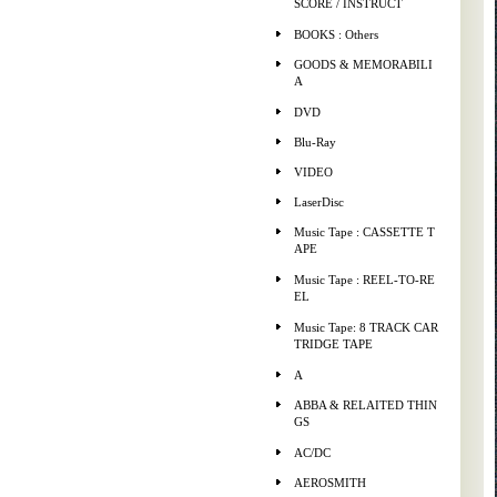
SCORE / INSTRUCT
BOOKS : Others
GOODS & MEMORABILI
A
DVD
Blu-Ray
VIDEO
LaserDisc
Music Tape : CASSETTE T
APE
Music Tape : REEL-TO-RE
EL
Music Tape: 8 TRACK CAR
TRIDGE TAPE
A
ABBA & RELAITED THIN
GS
AC/DC
AEROSMITH