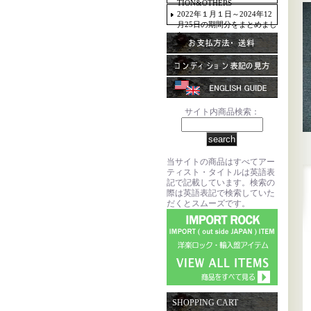
TION&OTHERS
2022年１月１日～2024年12
月25日の期間分をまとめまし
た。
サイト内商品検索：
当サイトの商品はすべてアー
ティスト・タイトルは英語表
記で記載しています。検索の
際は英語表記で検索していた
だくとスムーズです。
SHOPPING CART