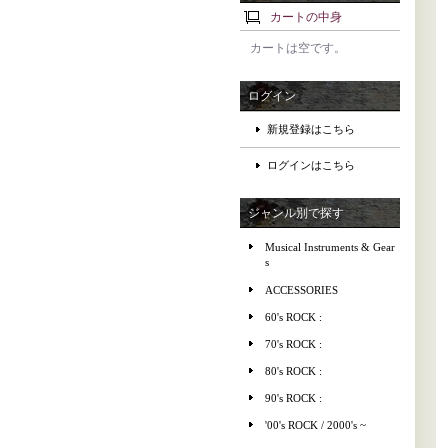
カートの中身
カートは空です。
ログイン
新規登録はこちら
ログインはこちら
ジャンル別で探す
Musical Instruments & Gear
s
ACCESSORIES
60's ROCK :
70's ROCK :
80's ROCK :
90's ROCK :
'00's ROCK / 2000's ~