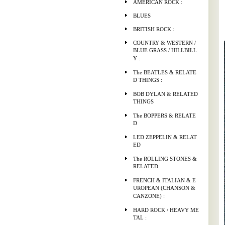
AMERICAN ROCK :
BLUES
BRITISH ROCK :
COUNTRY & WESTERN /
BLUE GRASS / HILLBILL
Y :
The BEATLES & RELATE
D THINGS :
BOB DYLAN & RELATED
THINGS
The BOPPERS & RELATE
D
LED ZEPPELIN & RELAT
ED
The ROLLING STONES &
RELATED
FRENCH & ITALIAN & E
UROPEAN (CHANSON &
CANZONE) :
HARD ROCK / HEAVY ME
TAL :