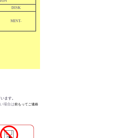
ION
DISK
MINT-
ています。
たい場合は
前もってご連絡