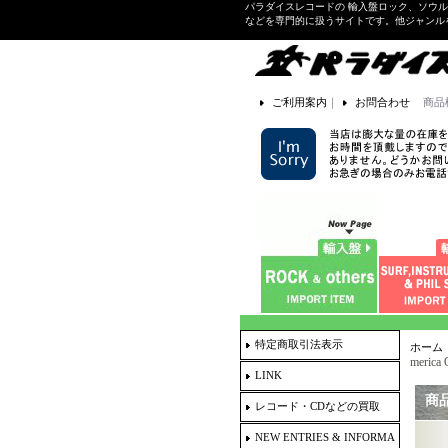
パラダイスレコードの 輸入盤ロック、ソウ
などを専門的に扱うサイトです。他ジャンル
ご利用案内
｜
お問合わせ
商品
特定商取引法表示
ホーム
merica
LINK
商
レコード・CDなどの買取
NEW ENTRIES & INFORMA