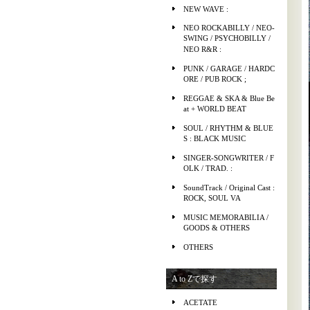
NEW WAVE :
NEO ROCKABILLY / NEO-
SWING / PSYCHOBILLY /
NEO R&R :
PUNK / GARAGE / HARDC
ORE / PUB ROCK ;
REGGAE & SKA & Blue Be
at + WORLD BEAT
SOUL / RHYTHM & BLUE
S : BLACK MUSIC
SINGER-SONGWRITER / F
OLK / TRAD. :
SoundTrack / Original Cast :
ROCK, SOUL VA
MUSIC MEMORABILIA /
GOODS & OTHERS
OTHERS
A to Zで探す
ACETATE