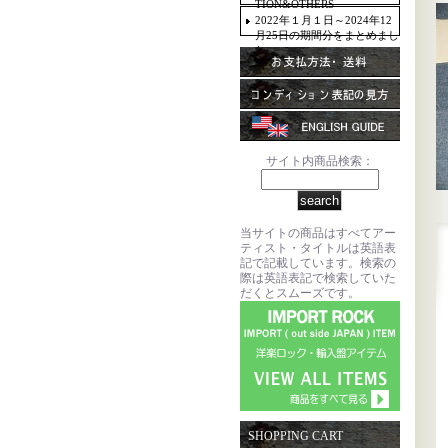
TION&OTHERS
2022年１月１日～2024年12
月25日の期間分をまとめまし
た。
サイト内商品検索：
当サイトの商品はすべてアー
ティスト・タイトルは英語表
記で記載しています。検索の
際は英語表記で検索していた
だくとスムーズです。
SHOPPING CART