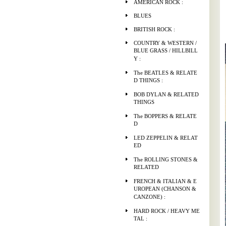
AMERICAN ROCK :
BLUES
BRITISH ROCK :
COUNTRY & WESTERN /
BLUE GRASS / HILLBILL
Y :
The BEATLES & RELATE
D THINGS :
BOB DYLAN & RELATED
THINGS
The BOPPERS & RELATE
D
LED ZEPPELIN & RELAT
ED
The ROLLING STONES &
RELATED
FRENCH & ITALIAN & E
UROPEAN (CHANSON &
CANZONE) :
HARD ROCK / HEAVY ME
TAL :