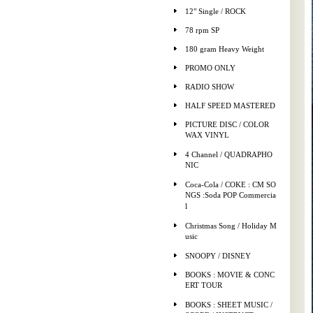
12" Single / ROCK
78 rpm SP
180 gram Heavy Weight
PROMO ONLY
RADIO SHOW
HALF SPEED MASTERED
PICTURE DISC / COLOR
WAX VINYL
4 Channel / QUADRAPHO
NIC
Coca-Cola / COKE : CM SO
NGS :Soda POP Commercia
l
Christmas Song / Holiday M
usic
SNOOPY / DISNEY
BOOKS : MOVIE & CONC
ERT TOUR
BOOKS : SHEET MUSIC /