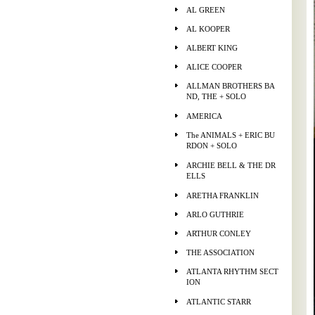
AL GREEN
AL KOOPER
ALBERT KING
ALICE COOPER
ALLMAN BROTHERS BA
ND, THE + SOLO
AMERICA
The ANIMALS + ERIC BU
RDON + SOLO
ARCHIE BELL & THE DR
ELLS
ARETHA FRANKLIN
ARLO GUTHRIE
ARTHUR CONLEY
THE ASSOCIATION
ATLANTA RHYTHM SECT
ION
ATLANTIC STARR