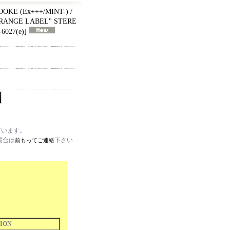
OKE (Ex+++/MINT-) /
"ORANGE LABEL" STERE
6027(e)
]
ています。
場合は
下さい
前もってご連絡
ION