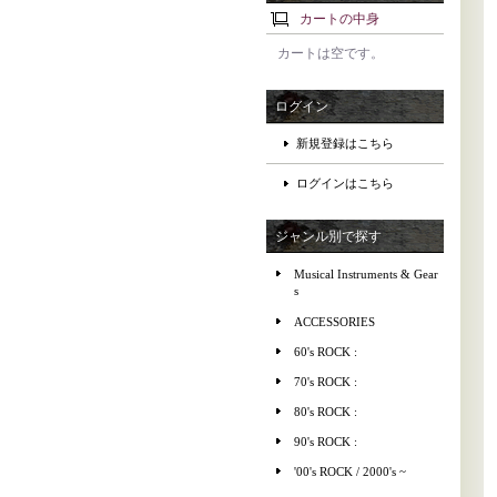
カートの中身
カートは空です。
ログイン
新規登録はこちら
ログインはこちら
ジャンル別で探す
Musical Instruments & Gear
s
ACCESSORIES
60's ROCK :
70's ROCK :
80's ROCK :
90's ROCK :
'00's ROCK / 2000's ~