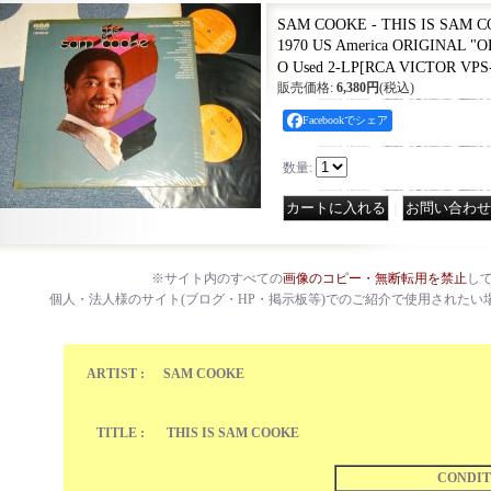
SAM COOKE - THIS IS SAM CO
1970 US America ORIGINAL 
O Used 2-LP
[
RCA VICTOR VPS-
販売価格
:
6,380円
(税込)
Facebookでシェア
数量
:
｜
※サイト内のすべての
画像のコピー・無断転用を禁止
し
個人・法人様のサイト(ブログ・HP・掲示板等)でのご紹介で使用されたい
ARTIST :
SAM COOKE
TITLE :
THIS IS SAM COOKE
CONDIT