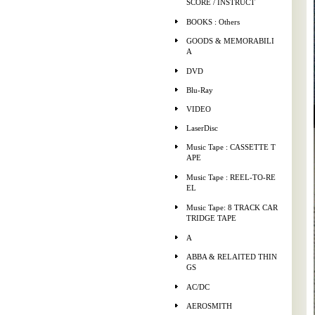
SCORE / INSTRUCT
BOOKS : Others
GOODS & MEMORABILI
A
DVD
Blu-Ray
VIDEO
LaserDisc
Music Tape : CASSETTE T
APE
Music Tape : REEL-TO-RE
EL
Music Tape: 8 TRACK CAR
TRIDGE TAPE
A
ABBA & RELAITED THIN
GS
AC/DC
AEROSMITH