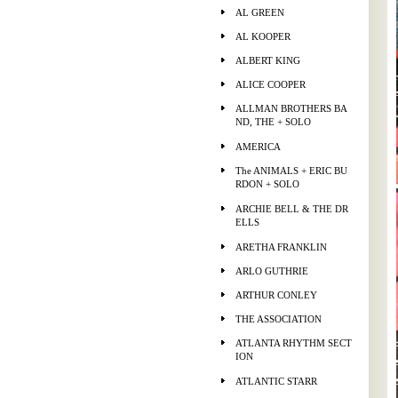
AL GREEN
AL KOOPER
ALBERT KING
ALICE COOPER
ALLMAN BROTHERS BA
ND, THE + SOLO
AMERICA
The ANIMALS + ERIC BU
RDON + SOLO
ARCHIE BELL & THE DR
ELLS
ARETHA FRANKLIN
ARLO GUTHRIE
ARTHUR CONLEY
THE ASSOCIATION
ATLANTA RHYTHM SECT
ION
ATLANTIC STARR