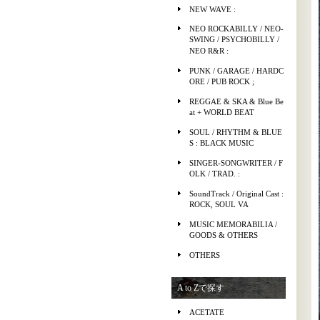
NEW WAVE :
NEO ROCKABILLY / NEO-
SWING / PSYCHOBILLY /
NEO R&R :
PUNK / GARAGE / HARDC
ORE / PUB ROCK ;
REGGAE & SKA & Blue Be
at + WORLD BEAT
SOUL / RHYTHM & BLUE
S : BLACK MUSIC
SINGER-SONGWRITER / F
OLK / TRAD. :
SoundTrack / Original Cast :
ROCK, SOUL VA
MUSIC MEMORABILIA /
GOODS & OTHERS
OTHERS
A to Zで探す
ACETATE