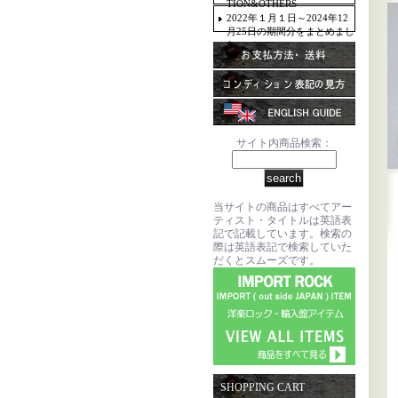
TION&OTHERS
2022年１月１日～2024年12
月25日の期間分をまとめまし
た。
サイト内商品検索：
当サイトの商品はすべてアー
ティスト・タイトルは英語表
記で記載しています。検索の
際は英語表記で検索していた
だくとスムーズです。
SHOPPING CART