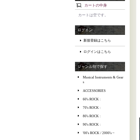
カートの中身
カートは空です。
ログイン
新規登録はこちら
ログインはこちら
ジャンル別で探す
Musical Instruments & Gear
s
ACCESSORIES
60's ROCK :
70's ROCK :
80's ROCK :
90's ROCK :
'00's ROCK / 2000's ~