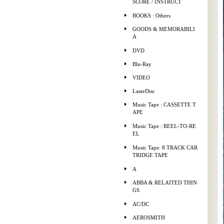
SCORE / INSTRUCT
BOOKS : Others
GOODS & MEMORABILI
A
DVD
Blu-Ray
VIDEO
LaserDisc
Music Tape : CASSETTE T
APE
Music Tape : REEL-TO-RE
EL
Music Tape: 8 TRACK CAR
TRIDGE TAPE
A
ABBA & RELAITED THIN
GS
AC/DC
AEROSMITH