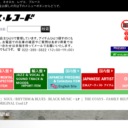
ル、ネオロカ、レゲエ、ブルース
をお探しの方は下のメニューボタンからどうぞ。
検索
:
｜ SOUL / RHYTHM & BLUES : BLACK MUSIC >
｜
THE O'JAYS - FAMILY REUN
LP
ORIGINAL Used LP
品詳細