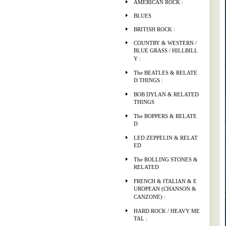
AMERICAN ROCK :
BLUES
BRITISH ROCK :
COUNTRY & WESTERN /
BLUE GRASS / HILLBILL
Y :
The BEATLES & RELATE
D THINGS :
BOB DYLAN & RELATED
THINGS
The BOPPERS & RELATE
D
LED ZEPPELIN & RELAT
ED
The ROLLING STONES &
RELATED
FRENCH & ITALIAN & E
UROPEAN (CHANSON &
CANZONE) :
HARD ROCK / HEAVY ME
TAL :