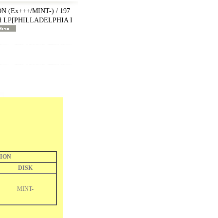
 (Ex+++/MINT-) / 197
d LP
[
PHILLADELPHIA I
ION
DISK
MINT-