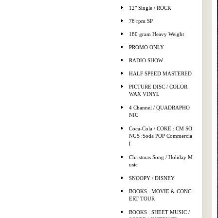
12" Single / ROCK
78 rpm SP
180 gram Heavy Weight
PROMO ONLY
RADIO SHOW
HALF SPEED MASTERED
PICTURE DISC / COLOR
WAX VINYL
4 Channel / QUADRAPHO
NIC
Coca-Cola / COKE : CM SO
NGS :Soda POP Commercia
l
Christmas Song / Holiday M
usic
SNOOPY / DISNEY
BOOKS : MOVIE & CONC
ERT TOUR
BOOKS : SHEET MUSIC /