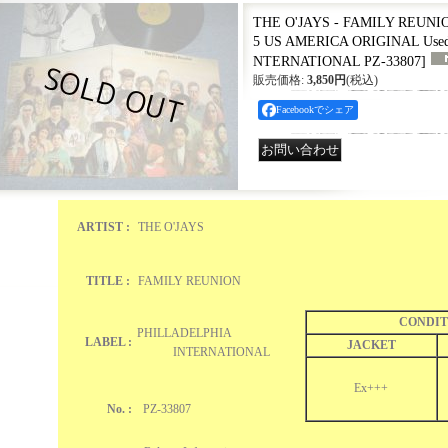
THE O'JAYS - FAMILY REUNION
5 US AMERICA ORIGINAL Use
NTERNATIONAL PZ-33807
]
販売価格
:
3,850円
(税込)
Facebookでシェア
ARTIST :
THE O'JAYS
TITLE :
FAMILY REUNION
CONDIT
PHILLADELPHIA
LABEL :
JACKET
INTERNATIONAL
Ex+++
No. :
PZ-33807