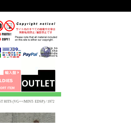
T HITS (VG++/MINT- EDSP) / 1972