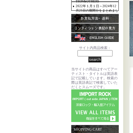
TION&OTHERS
2022年１月１日～2024年12
月25日の期間分をまとめまし
た。
サイト内商品検索：
当サイトの商品はすべてアー
ティスト・タイトルは英語表
記で記載しています。検索の
際は英語表記で検索していた
だくとスムーズです。
SHOPPING CART