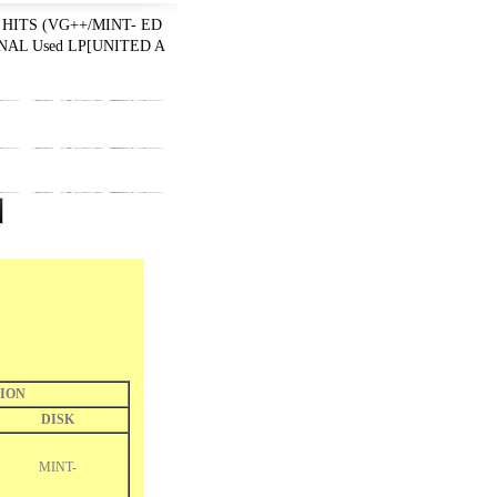
 HITS (VG++/MINT- ED
NAL Used LP
[
UNITED A
ION
DISK
MINT-