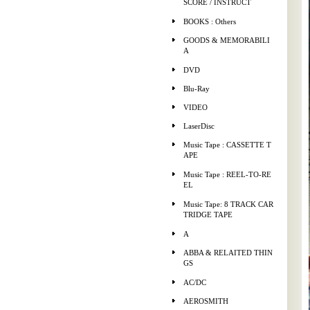
SCORE / INSTRUCT
BOOKS : Others
GOODS & MEMORABILI
A
DVD
Blu-Ray
VIDEO
LaserDisc
Music Tape : CASSETTE T
APE
Music Tape : REEL-TO-RE
EL
Music Tape: 8 TRACK CAR
TRIDGE TAPE
A
ABBA & RELAITED THIN
GS
AC/DC
AEROSMITH