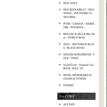
NEW WAVE :
NEO ROCKABILLY / NEO-
SWING / PSYCHOBILLY /
NEO R&R :
PUNK / GARAGE / HARDC
ORE / PUB ROCK ;
REGGAE & SKA & Blue Be
at + WORLD BEAT
SOUL / RHYTHM & BLUE
S : BLACK MUSIC
SINGER-SONGWRITER / F
OLK / TRAD. :
SoundTrack / Original Cast :
ROCK, SOUL VA
MUSIC MEMORABILIA /
GOODS & OTHERS
OTHERS
A to Zで探す
ACETATE