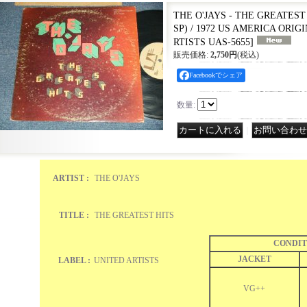
THE O'JAYS - THE GREATEST
SP) / 1972 US AMERICA ORIGI
RTISTS UAS-5655
]
販売価格
:
2,750円
(税込)
Facebookでシェア
数量
:
｜
ARTIST :
THE O'JAYS
TITLE :
THE GREATEST HITS
CONDIT
JACKET
LABEL :
UNITED ARTISTS
VG++