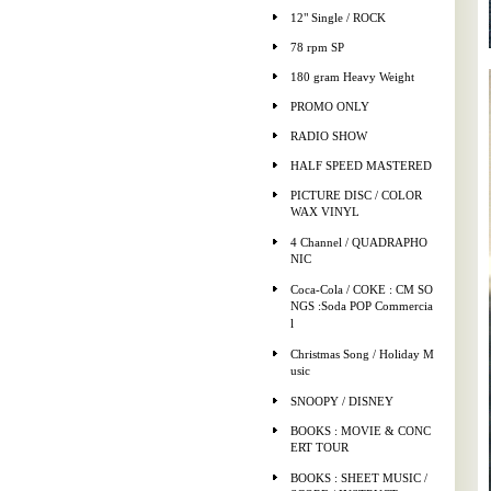
12" Single / ROCK
78 rpm SP
180 gram Heavy Weight
PROMO ONLY
RADIO SHOW
HALF SPEED MASTERED
PICTURE DISC / COLOR
WAX VINYL
4 Channel / QUADRAPHO
NIC
Coca-Cola / COKE : CM SO
NGS :Soda POP Commercia
l
Christmas Song / Holiday M
usic
SNOOPY / DISNEY
BOOKS : MOVIE & CONC
ERT TOUR
BOOKS : SHEET MUSIC /