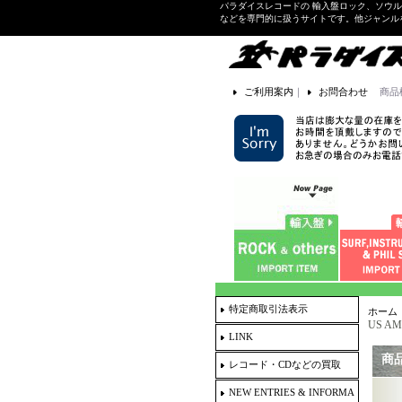
パラダイスレコードの 輸入盤ロック、ソウ
などを専門的に扱うサイトです。他ジャンル
ご利用案内
｜
お問合わせ
商品
特定商取引法表示
ホーム
US AM
LINK
商
レコード・CDなどの買取
NEW ENTRIES & INFORMA