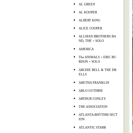
AL GREEN
AL KOOPER
ALBERT KING
ALICE COOPER
ALLMAN BROTHERS BA
ND, THE + SOLO
AMERICA
The ANIMALS + ERIC BU
RDON + SOLO
ARCHIE BELL & THE DR
ELLS
ARETHA FRANKLIN
ARLO GUTHRIE
ARTHUR CONLEY
THE ASSOCIATION
ATLANTA RHYTHM SECT
ION
ATLANTIC STARR