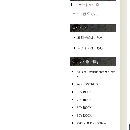
カートの中身
カートは空です。
ログイン
新規登録はこちら
ログインはこちら
ジャンル別で探す
Musical Instruments & Gear
s
ACCESSORIES
60's ROCK :
70's ROCK :
80's ROCK :
90's ROCK :
'00's ROCK / 2000's ~