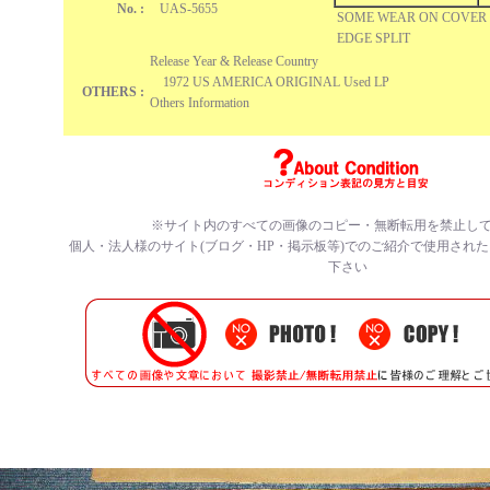
No. :
UAS-5655
SOME WEAR ON COVE
EDGE SPLIT
Release Year & Release Country
1972 US AMERICA ORIGINAL Used LP
OTHERS :
Others Information
※サイト内のすべての画像のコピー・無断転用を禁止し
個人・法人様のサイト(ブログ・HP・掲示板等)でのご紹介で使用され
下さい