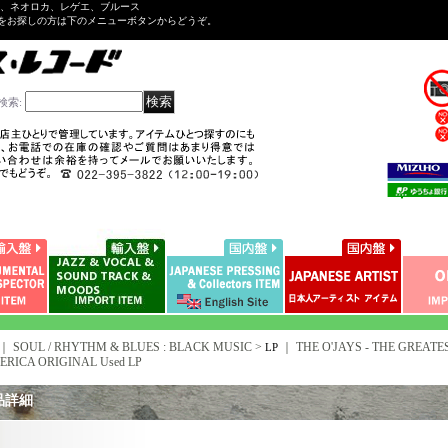
ル、ネオロカ、レゲエ、ブルース
をお探しの方は下のメニューボタンからどうぞ。
検索
:
｜ SOUL / RHYTHM & BLUES : BLACK MUSIC >
｜
THE O'JAYS - THE GREATES
LP
ERICA ORIGINAL Used LP
品詳細