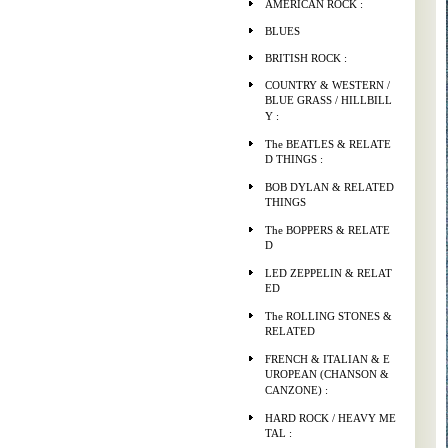
AMERICAN ROCK :
BLUES
BRITISH ROCK :
COUNTRY & WESTERN /
BLUE GRASS / HILLBILL
Y :
The BEATLES & RELATE
D THINGS :
BOB DYLAN & RELATED
THINGS
The BOPPERS & RELATE
D
LED ZEPPELIN & RELAT
ED
The ROLLING STONES &
RELATED
FRENCH & ITALIAN & E
UROPEAN (CHANSON &
CANZONE) :
HARD ROCK / HEAVY ME
TAL :