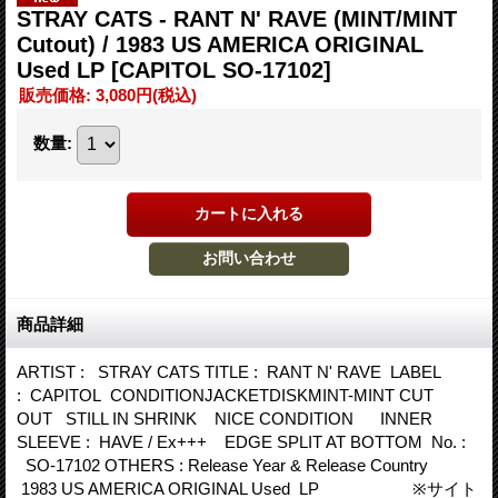
STRAY CATS - RANT N' RAVE (MINT/MINT
Cutout) / 1983 US AMERICA ORIGINAL
Used LP
[CAPITOL SO-17102]
販売価格
:
3,080円
(税込)
数量
:
商品詳細
ARTIST : STRAY CATS TITLE : RANT N' RAVE LABEL
: CAPITOL CONDITIONJACKETDISKMINT-MINT CUT
OUT STILL IN SHRINK NICE CONDITION INNER
SLEEVE : HAVE / Ex+++ EDGE SPLIT AT BOTTOM No. :
SO-17102 OTHERS : Release Year & Release Country
1983 US AMERICA ORIGINAL Used LP ※サイト