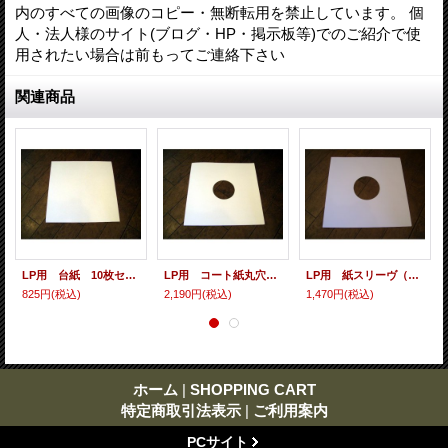
内のすべての画像のコピー・無断転用を禁止しています。 個
人・法人様のサイト(ブログ・HP・掲示板等)でのご紹介で使
用されたい場合は前もってご連絡下さい
関連商品
LP用 台紙 10枚セット
LP用 コート紙丸穴ジャケ 10枚セット
LP用 紙スリーヴ（レギュラー 四角の角） 10枚セット
825円
(税込)
2,190円
(税込)
1,470円
(税込)
ホーム
|
SHOPPING CART
特定商取引法表示
|
ご利用案内
PCサイト