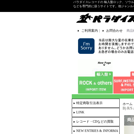
パラダイスレコードの 輸入盤ロック、ソウ
などを専門的に扱うサイトです。他ジャンル
ご利用案内
｜
お問合わせ
商品
特定商取引法表示
ホーム
B) R/S
LINK
商
レコード・CDなどの買取
NEW ENTRIES & INFORMA