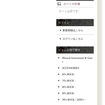
カートの中身
カートは空です。
ログイン
新規登録はこちら
ログインはこちら
ジャンル別で探す
Musical Instruments & Gear
s
ACCESSORIES
60's ROCK :
70's ROCK :
80's ROCK :
90's ROCK :
'00's ROCK / 2000's ~