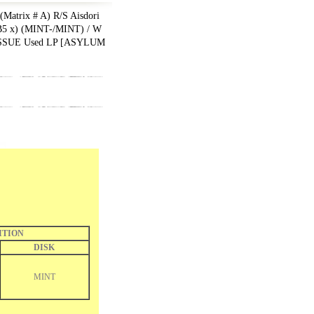
trix # A) R/S Aisdori
-B5 x) (MINT-/MINT) / W
SUE Used LP
[
ASYLUM
ITION
DISK
MINT