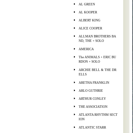
AL GREEN
AL KOOPER
ALBERT KING
ALICE COOPER
ALLMAN BROTHERS BA
ND, THE + SOLO
AMERICA
The ANIMALS + ERIC BU
RDON + SOLO
ARCHIE BELL & THE DR
ELLS
ARETHA FRANKLIN
ARLO GUTHRIE
ARTHUR CONLEY
THE ASSOCIATION
ATLANTA RHYTHM SECT
ION
ATLANTIC STARR