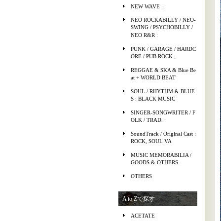
NEW WAVE :
NEO ROCKABILLY / NEO-
SWING / PSYCHOBILLY /
NEO R&R :
PUNK / GARAGE / HARDC
ORE / PUB ROCK ;
REGGAE & SKA & Blue Be
at + WORLD BEAT
SOUL / RHYTHM & BLUE
S : BLACK MUSIC
SINGER-SONGWRITER / F
OLK / TRAD. :
SoundTrack / Original Cast :
ROCK, SOUL VA
MUSIC MEMORABILIA /
GOODS & OTHERS
OTHERS
A to Zで探す
ACETATE