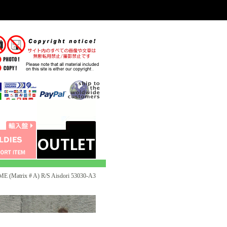
(Matrix # A) R/S Aisdori 53030-A3