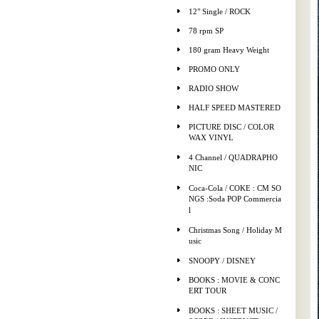
12" Single / ROCK
78 rpm SP
180 gram Heavy Weight
PROMO ONLY
RADIO SHOW
HALF SPEED MASTERED
PICTURE DISC / COLOR
WAX VINYL
4 Channel / QUADRAPHO
NIC
Coca-Cola / COKE : CM SO
NGS :Soda POP Commercia
l
Christmas Song / Holiday M
usic
SNOOPY / DISNEY
BOOKS : MOVIE & CONC
ERT TOUR
BOOKS : SHEET MUSIC /