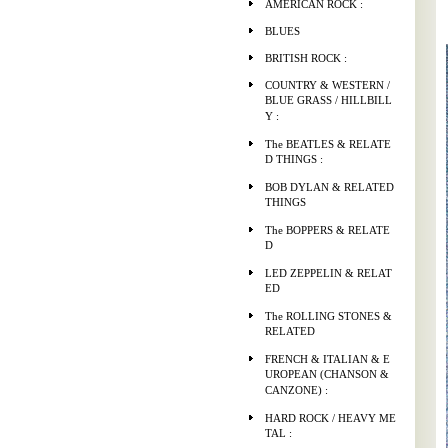
AMERICAN ROCK :
BLUES
BRITISH ROCK :
COUNTRY & WESTERN /
BLUE GRASS / HILLBILL
Y :
The BEATLES & RELATE
D THINGS :
BOB DYLAN & RELATED
THINGS
The BOPPERS & RELATE
D
LED ZEPPELIN & RELAT
ED
The ROLLING STONES &
RELATED
FRENCH & ITALIAN & E
UROPEAN (CHANSON &
CANZONE) :
HARD ROCK / HEAVY ME
TAL :