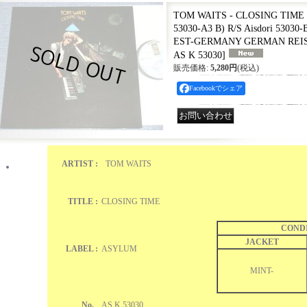
TOM WAITS - CLOSING TIME (Ma
53030-A3 B) R/S Aisdori 53030
EST-GERMANY GERMAN REIS
AS K 53030
]
販売価格
:
5,280円
(税込)
Facebookでシェア
ARTIST :
TOM WAITS
TITLE :
CLOSING TIME
COND
JACKET
LABEL :
ASYLUM
MINT-
No.
AS K 53030