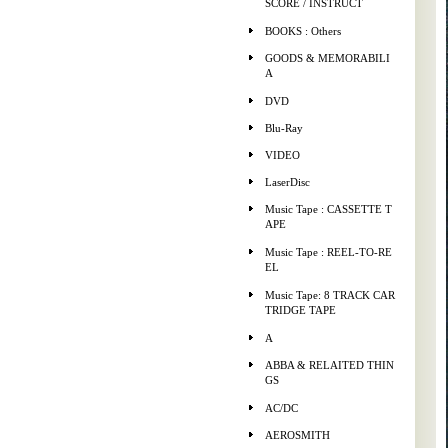
SCORE / INSTRUCT
BOOKS : Others
GOODS & MEMORABILI
A
DVD
Blu-Ray
VIDEO
LaserDisc
Music Tape : CASSETTE T
APE
Music Tape : REEL-TO-RE
EL
Music Tape: 8 TRACK CAR
TRIDGE TAPE
A
ABBA & RELAITED THIN
GS
AC/DC
AEROSMITH