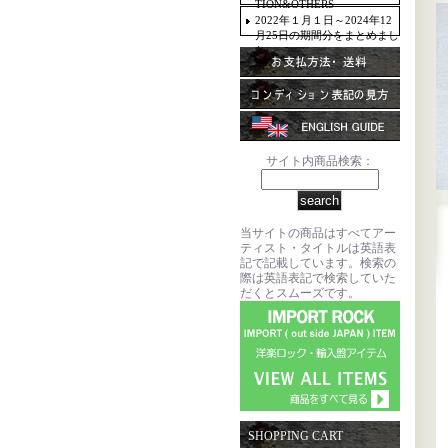
TION&OTHERS
2022年１月１日～2024年12
月25日の期間分をまとめまし
た。
サイト内商品検索：
当サイトの商品はすべてアー
ティスト・タイトルは英語表
記で記載しています。検索の
際は英語表記で検索していた
だくとスムーズです。
SHOPPING CART