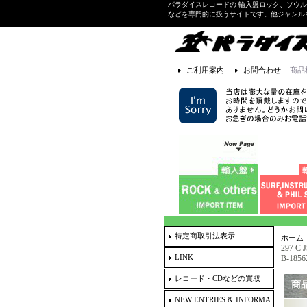
パラダイスレコードの 輸入盤ロック、ソウ
などを専門的に扱うサイトです。他ジャンル
ご利用案内
｜
お問合わせ
商品
特定商取引法表示
ホーム
297 C 
LINK
B-1856
レコード・CDなどの買取
商
NEW ENTRIES & INFORMA