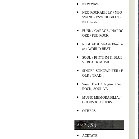
NEW WAVE :
NEO ROCKABILLY / NEO-
SWING / PSYCHOBILLY /
NEO R&R :
PUNK / GARAGE / HARDC
ORE / PUB ROCK ;
REGGAE & SKA & Blue Be
at + WORLD BEAT
SOUL / RHYTHM & BLUE
S : BLACK MUSIC
SINGER-SONGWRITER / F
OLK / TRAD. :
SoundTrack / Original Cast :
ROCK, SOUL VA
MUSIC MEMORABILIA /
GOODS & OTHERS
OTHERS
A to Zで探す
ACETATE