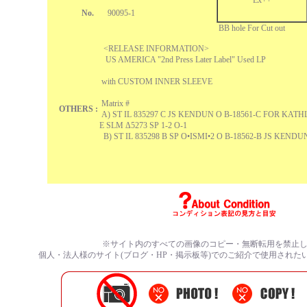
Ex++
No.
90095-1
BB hole For Cut out
<RELEASE INFORMATION>
US AMERICA "2nd Press Later Label" Used LP
with CUSTOM INNER SLEEVE
Matrix #
OTHERS :
A)
ST IL 835297 C JS KENDUN O B-18561-C FOR KA
E SLM Δ5273 SP 1-2 O-1
B
)
ST IL 835298 B SP O•ISMI•2 O B-18562-B JS KENDU
※サイト内のすべての画像のコピー・無断転用を禁止
個人・法人様のサイト(ブログ・HP・掲示板等)でのご紹介で使用された