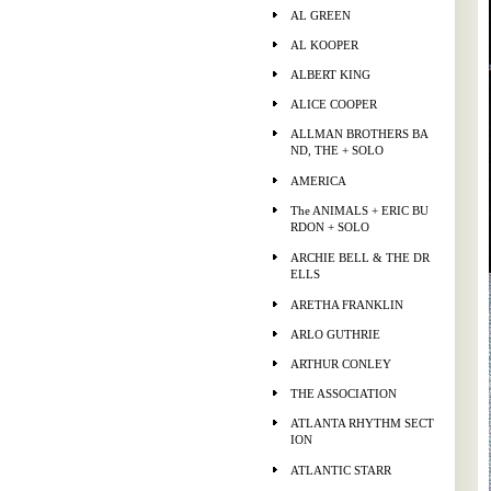
AL GREEN
AL KOOPER
ALBERT KING
ALICE COOPER
ALLMAN BROTHERS BA
ND, THE + SOLO
AMERICA
The ANIMALS + ERIC BU
RDON + SOLO
ARCHIE BELL & THE DR
ELLS
ARETHA FRANKLIN
ARLO GUTHRIE
ARTHUR CONLEY
THE ASSOCIATION
ATLANTA RHYTHM SECT
ION
ATLANTIC STARR