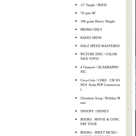
12" Single / ROCK
78 rpm SP
180 gram Heavy Weight
PROMO ONLY
RADIO SHOW
HALF SPEED MASTERED
PICTURE DISC / COLOR
WAX VINYL
4 Channel / QUADRAPHO
NIC
Coca-Cola / COKE : CM SO
NGS :Soda POP Commercia
l
Christmas Song / Holiday M
usic
SNOOPY / DISNEY
BOOKS : MOVIE & CONC
ERT TOUR
BOOKS : SHEET MUSIC /