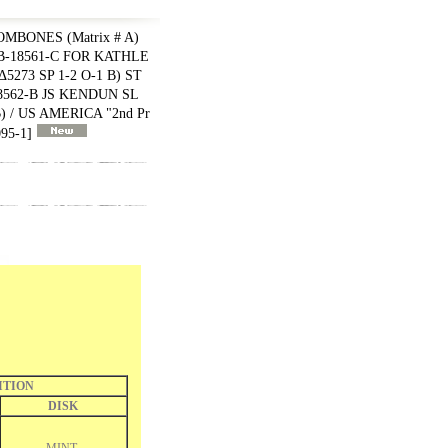
BONES (Matrix # A)
 B-18561-C FOR KATHLE
73 SP 1-2 O-1 B) ST
18562-B JS KENDUN SL
) / US AMERICA "2nd Pr
95-1
]
ITION
DISK