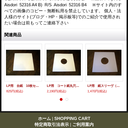
Aisdori 52316 A4 B) R/S Aisdori 52316 B4 ※サイト内のす
べての画像のコピー・無断転用を禁止しています。 個人・法
人様のサイト(ブログ・HP・掲示板等)でのご紹介で使用され
たい場合は前もってご連絡下さい
関連商品
LP用 台紙 10枚セット
LP用 コート紙丸穴ジャケ 10枚セット
LP用 紙スリーヴ（レギュラー 四角の角） 10枚セット
825円
(税込)
2,190円
(税込)
1,470円
(税込)
ホーム
|
SHOPPING CART
特定商取引法表示
|
ご利用案内