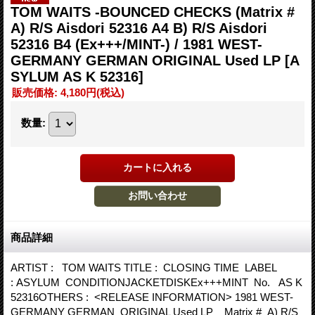
TOM WAITS -BOUNCED CHECKS (Matrix #
A) R/S Aisdori 52316 A4 B) R/S Aisdori
52316 B4 (Ex+++/MINT-) / 1981 WEST-
GERMANY GERMAN ORIGINAL Used LP
[A
SYLUM AS K 52316]
販売価格
:
4,180円
(税込)
数量
:
商品詳細
ARTIST : TOM WAITS TITLE : CLOSING TIME LABEL
: ASYLUM CONDITIONJACKETDISKEx+++MINT No. AS K
52316OTHERS : <RELEASE INFORMATION> 1981 WEST-
GERMANY GERMAN ORIGINAL Used LP Matrix # A) R/S