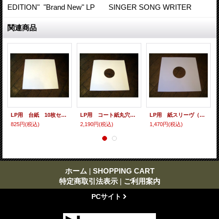
EDITION" "Brand New" LP SINGER SONG WRITER
関連商品
LP用 台紙 10枚セット
LP用 コート紙丸穴ジャケ 10枚セット
LP用 紙スリーヴ（レギュラー 四角の角） 10枚セット
825円
(税込)
2,190円
(税込)
1,470円
(税込)
ホーム
|
SHOPPING CART
特定商取引法表示
|
ご利用案内
PCサイト