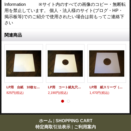
Information ※サイト内のすべての画像のコピー・無断転
用を禁止しています。 個人・法人様のサイト(ブログ・HP・
掲示板等)でのご紹介で使用されたい場合は前もってご連絡下
さい
関連商品
LP用 台紙 10枚セット
LP用 コート紙丸穴ジャケ 10枚セット
LP用 紙スリーヴ（レギュラー 四角の角） 10枚セット
825円
(税込)
2,190円
(税込)
1,470円
(税込)
ホーム
|
SHOPPING CART
特定商取引法表示
|
ご利用案内