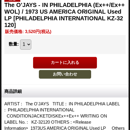
The O'JAYS - IN PHILADELPHIA (Ex++/Ex++
WOL) / 1973 US AMERICA ORIGINAL Used
LP
[PHILADELPHIA INTERNATIONAL KZ-32
120]
販売価格
:
3,520円
(税込)
数量
:
商品詳細
ARTIST : The O'JAYS TITLE : IN PHILADELPHIA LABEL
: PHILADELPHIA INTERNATIONAL
CONDITIONJACKETDISKEx++Ex++ WRITING ON
LABEL No. : KZ-32120 OTHERS : <Release
Information> 1973US AMERICA ORIGINAL Used LP Others