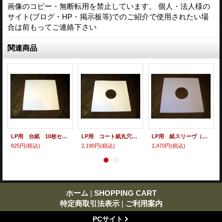
画像のコピー・無断転用を禁止しています。 個人・法人様の
サイト(ブログ・HP・掲示板等)でのご紹介で使用されたい場
合は前もってご連絡下さい
関連商品
LP用 台紙 10枚セット
LP用 コート紙丸穴ジャケ 10枚セット
LP用 紙スリーヴ（レギュラー 四角の角） 10枚セット
825円
(税込)
2,190円
(税込)
1,470円
(税込)
ホーム
|
SHOPPING CART
特定商取引法表示
|
ご利用案内
PCサイト