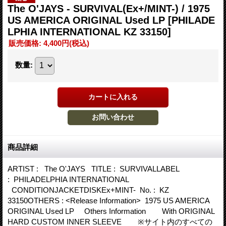
The O'JAYS - SURVIVAL(Ex+/MINT-) / 1975
US AMERICA ORIGINAL Used LP
[PHILADE
LPHIA INTERNATIONAL KZ 33150]
販売価格
:
4,400円
(税込)
数量
:
商品詳細
ARTIST : The O'JAYS TITLE : SURVIVALLABEL
: PHILADELPHIA INTERNATIONAL
CONDITIONJACKETDISKEx+MINT- No. : KZ
33150OTHERS : <Release Information> 1975 US AMERICA
ORIGINAL Used LP Others Information With ORIGINAL
HARD CUSTOM INNER SLEEVE ※サイト内のすべての