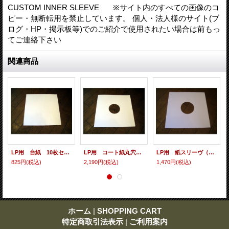
CUSTOM INNER SLEEVE ※サイト内のすべての画像のコ
ピー・無断転用を禁止しています。 個人・法人様のサイト(ブ
ログ・HP・掲示板等)でのご紹介で使用されたい場合は前もっ
てご連絡下さい
関連商品
LP用 台紙 10枚セット
LP用 コート紙丸穴ジャケ 10枚セット
LP用 紙スリーヴ（レギュラー 四角の角） 10枚セット
825円
(税込)
2,190円
(税込)
1,470円
(税込)
ホーム
|
SHOPPING CART
特定商取引法表示
|
ご利用案内