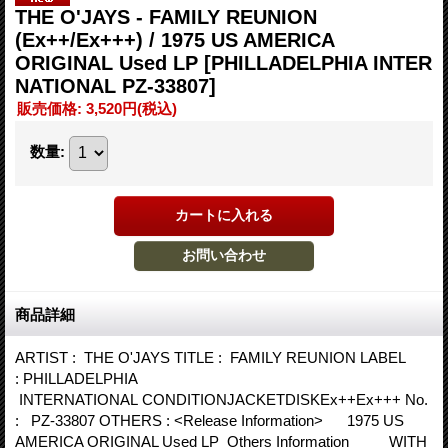
THE O'JAYS - FAMILY REUNION
(Ex++/Ex+++) / 1975 US AMERICA
ORIGINAL Used LP
[PHILLADELPHIA INTER
NATIONAL PZ-33807]
販売価格
:
3,520円
(税込)
数量
:
商品詳細
ARTIST : THE O'JAYS TITLE : FAMILY REUNION LABEL
: PHILLADELPHIA
INTERNATIONAL CONDITIONJACKETDISKEx++Ex+++ No.
: PZ-33807 OTHERS : <Release Information> 1975 US
AMERICA ORIGINAL Used LP Others Information WITH