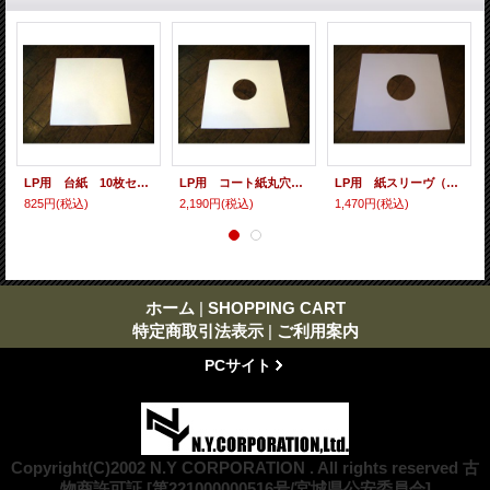
LP用 台紙 10枚セット
LP用 コート紙丸穴ジャケ 10枚セット
LP用 紙スリーヴ（レギュラー 四角の角） 10枚セット
825円
(税込)
2,190円
(税込)
1,470円
(税込)
ホーム
|
SHOPPING CART
特定商取引法表示
|
ご利用案内
PCサイト
Copyright(C)2002 N.Y CORPORATION . All rights reserved 古
物商許可証 [第221000000516号/宮城県公安委員会]