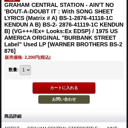
GRAHAM CENTRAL STATION - AIN'T NO
'BOUT-A-DOUBT IT : With SONG SHEET
LYRICS (Matrix # A) BS-1-2876-41118-1C
KENDUN A B) BS-2- 2876-41119-1C KENDUN
B) (VG+++/Ex+ Looks:Ex EDSP) / 1975 US
AMERICA ORIGINAL "BURBANK STREET
Label" Used LP
[WARNER BROTHERS BS-2
876]
販売価格
:
2,200円
(税込)
数量
:
商品詳細