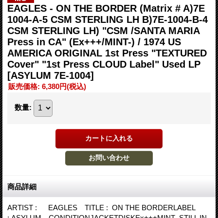
EAGLES - ON THE BORDER (Matrix # A)7E
1004-A-5 CSM STERLING LH B)7E-1004-B-4
CSM STERLING LH) "CSM /SANTA MARIA
Press in CA" (Ex+++/MINT-) / 1974 US
AMERICA ORIGINAL 1st Press "TEXTURED
Cover" "1st Press CLOUD Label" Used LP
[ASYLUM 7E-1004]
販売価格
:
6,380円
(税込)
数量
:
商品詳細
ARTIST : EAGLES TITLE : ON THE BORDERLABEL
: ASYLUM CONDITIONJACKETDISKEx+++MINT- STILL IN