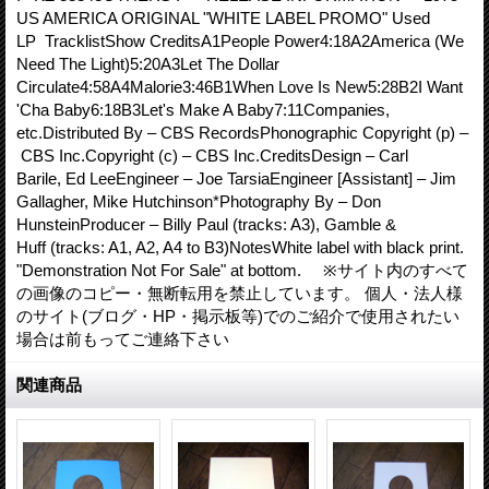
US AMERICA ORIGINAL "WHITE LABEL PROMO" Used
LP TracklistShow CreditsA1People Power4:18A2America (We
Need The Light)5:20A3Let The Dollar
Circulate4:58A4Malorie3:46B1When Love Is New5:28B2I Want
'Cha Baby6:18B3Let's Make A Baby7:11Companies,
etc.Distributed By – CBS RecordsPhonographic Copyright (p) –
CBS Inc.Copyright (c) – CBS Inc.CreditsDesign – Carl
Barile, Ed LeeEngineer – Joe TarsiaEngineer [Assistant] – Jim
Gallagher, Mike Hutchinson*Photography By – Don
HunsteinProducer – Billy Paul (tracks: A3), Gamble &
Huff (tracks: A1, A2, A4 to B3)NotesWhite label with black print.
"Demonstration Not For Sale" at bottom. ※サイト内のすべて
の画像のコピー・無断転用を禁止しています。 個人・法人様
のサイト(ブログ・HP・掲示板等)でのご紹介で使用されたい
場合は前もってご連絡下さい
関連商品