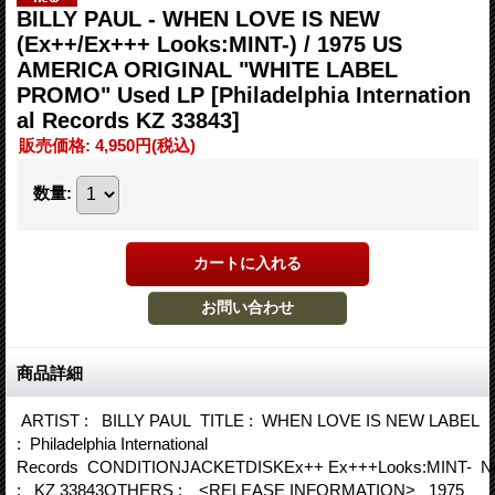
BILLY PAUL - WHEN LOVE IS NEW
(Ex++/Ex+++ Looks:MINT-) / 1975 US
AMERICA ORIGINAL "WHITE LABEL
PROMO" Used LP
[Philadelphia Internation
al Records KZ 33843]
販売価格
:
4,950円
(税込)
数量
:
商品詳細
ARTIST : BILLY PAUL TITLE : WHEN LOVE IS NEW LABEL
: Philadelphia International
Records CONDITIONJACKETDISKEx++ Ex+++Looks:MINT- N
: KZ 33843OTHERS : <RELEASE INFORMATION> 1975